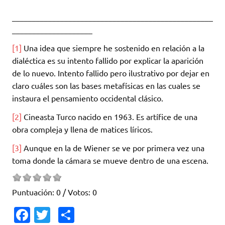
__________________________________________________
____________________
[1]
Una idea que siempre he sostenido en relación a la
dialéctica es su intento fallido por explicar la aparición
de lo nuevo. Intento fallido pero ilustrativo por dejar en
claro cuáles son las bases metafísicas en las cuales se
instaura el pensamiento occidental clásico.
[2]
Cineasta Turco nacido en 1963. Es artífice de una
obra compleja y llena de matices líricos.
[3]
Aunque en la de Wiener se ve por primera vez una
toma donde la cámara se mueve dentro de una escena.
Puntuación:
0
/ Votos:
0
Fa
T
C