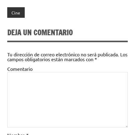
c
w
o
e
it
m
Cine
b
te
p
o
r
ar
DEJA UN COMENTARIO
o
ti
k
r
Tu dirección de correo electrónico no será publicada.
Los
campos obligatorios están marcados con
*
Comentario