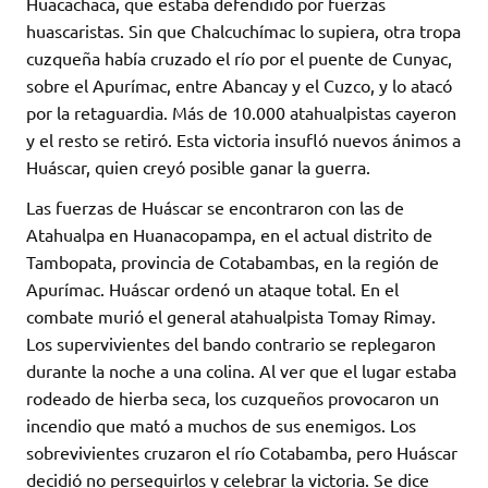
Huacachaca, que estaba defendido por fuerzas
huascaristas. Sin que Chalcuchímac lo supiera, otra tropa
cuzqueña había cruzado el río por el puente de Cunyac,
sobre el Apurímac, entre Abancay y el Cuzco, y lo atacó
por la retaguardia. Más de 10.000 atahualpistas cayeron
y el resto se retiró. Esta victoria insufló nuevos ánimos a
Huáscar, quien creyó posible ganar la guerra.
Las fuerzas de Huáscar se encontraron con las de
Atahualpa en Huanacopampa, en el actual distrito de
Tambopata, provincia de Cotabambas, en la región de
Apurímac. Huáscar ordenó un ataque total. En el
combate murió el general atahualpista Tomay Rimay.
Los supervivientes del bando contrario se replegaron
durante la noche a una colina. Al ver que el lugar estaba
rodeado de hierba seca, los cuzqueños provocaron un
incendio que mató a muchos de sus enemigos. Los
sobrevivientes cruzaron el río Cotabamba, pero Huáscar
decidió no perseguirlos y celebrar la victoria. Se dice