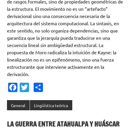
de rasgos formales, sino de propiedades geométricas de
la estructura. El movimiento no es un “artefacto”
derivacional sino una consecuencia necesaria de la
arquitectura del sistema computacional. La sintaxis, en
este sentido, no solo organiza dependencias, sino que
garantiza que la jerarquía pueda traducirse en una
secuencia lineal sin ambigüedad estructural. La
propuesta de Moro radicaliza la intuición de Kayne: la
linealización no es un epifenómeno, sino una fuerza
estructurante que interviene activamente en la
derivación.
Fa
T
C
c
w
o
e
it
m
General
Lingüística teórica
b
te
p
o
r
ar
LA GUERRA ENTRE ATAHUALPA Y HUÁSCAR