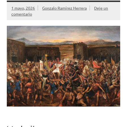
o
ti
1 mayo, 2026
Gonzalo Ramírez Herrera
Deje un
k
r
comentario