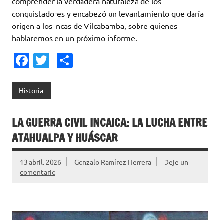
comprender la verdadera naturaleza de los
conquistadores y encabezó un levantamiento que daría
origen a los Incas de Vilcabamba, sobre quienes
hablaremos en un próximo informe.
Fa
T
C
c
w
o
e
it
m
Historia
b
te
p
o
r
ar
LA GUERRA CIVIL INCAICA: LA LUCHA ENTRE
o
ti
ATAHUALPA Y HUÁSCAR
k
r
13 abril, 2026
Gonzalo Ramírez Herrera
Deje un
comentario