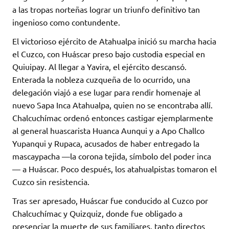
a las tropas norteñas lograr un triunfo definitivo tan
ingenioso como contundente.
El victorioso ejército de Atahualpa inició su marcha hacia
el Cuzco, con Huáscar preso bajo custodia especial en
Quiuipay. Al llegar a Yavira, el ejército descansó.
Enterada la nobleza cuzqueña de lo ocurrido, una
delegación viajó a ese lugar para rendir homenaje al
nuevo Sapa Inca Atahualpa, quien no se encontraba allí.
Chalcuchímac ordenó entonces castigar ejemplarmente
al general huascarista Huanca Aunqui y a Apo Challco
Yupanqui y Rupaca, acusados de haber entregado la
mascaypacha —la corona tejida, símbolo del poder inca
— a Huáscar. Poco después, los atahualpistas tomaron el
Cuzco sin resistencia.
Tras ser apresado, Huáscar fue conducido al Cuzco por
Chalcuchímac y Quizquiz, donde fue obligado a
presenciar la muerte de sus familiares, tanto directos