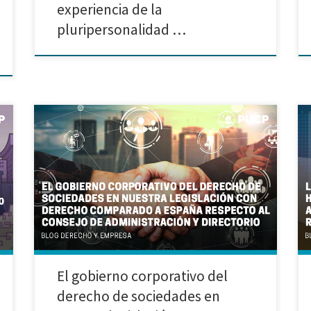
experiencia de la
pluripersonalidad …
Investigación realizada por Camila Alessandra
Valverde Paredes y Axel Joshua Quiquia Yale
Introducción El presente trabajo tiene como objetivo
analizar puntos de mejora en Principios que recoge
nuestro Código de Buen Gobierno Corporativo para
las sociedades peruanas, para lo cual usaremos de
insumo comparativo al Código de Buen Gobierno de
las Sociedades […]
El gobierno corporativo del
derecho de sociedades en