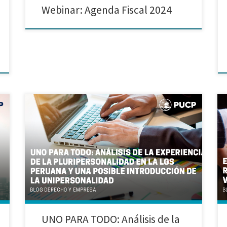
Webinar: Agenda Fiscal 2024
Trabajo realizado por Sandra Aquino y Luciana Arévalo
Introducción En la actualidad, tener la premisa de que
el derecho no es estático, sino que más bien
evoluciona junto con la sociedad, es importante para
impulsar la innovación y efectividad de sus diferentes
ramas. En ese contexto, queda claro que no […]
UNO PARA TODO: Análisis de la