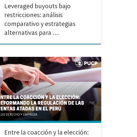
Leveraged buyouts bajo
restricciones: análisis
comparativo y estrategias
alternativas para …
Investigación realizada por Yuvys Andrea Martínez
Calle Introducción A grandes rasgos, las ventas atadas
han sido definidas por Burstein (1960) como aquellas
prácticas comerciales en las cuales el vendedor
condiciona la venta de un producto a la compra de
otro. En su tratamiento jurídico, autores como
Hovenkamp (2011) han reconocido […]
Entre la coacción y la elección: