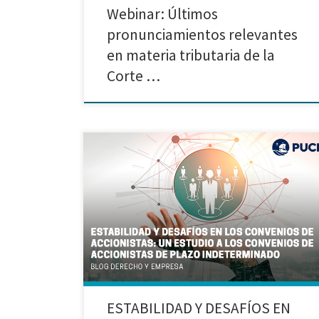
Webinar: Últimos
pronunciamientos relevantes
en materia tributaria de la
Corte …
Trabajo realizado por Luz Vela Ríos, Josué Zabarburú
Roman, Diego Alonso Nieva Jacinto y Juan Pacheco
Chirinos I. Introducción En el ámbito del derecho
societario, los convenios de accionistas, también
conocidos como pactos de accionistas, son acuerdos
privados que permiten a los accionistas regular
aspectos esenciales de la gobernanza corporativa y
[…]
ESTABILIDAD Y DESAFÍOS EN