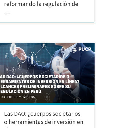
reformando la regulación de
…
Investigación realizada por Yeliannie
Alexandra Ambulay Paredes, María Alejandra Cáceres
Inga, Angie Bárbara Milla Sarayasi, Melissa Rocio Puma
Corbacho. Introducción El surgimiento de la tecnología
blockchain, su evolución y la necesidad imperante de
crear estructuras organizacionales más flexibles y
transparentes han propiciado la creación de una
nueva forma de organización, la Decentralized
autonomous organization (DAO). […]
Las DAO: ¿cuerpos societarios
o herramientas de inversión en