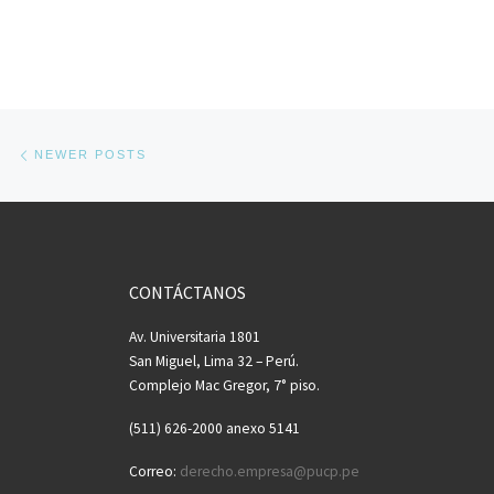
Posts navigation
Newer posts
NEWER POSTS
CONTÁCTANOS
Av. Universitaria 1801
San Miguel, Lima 32 – Perú.
Complejo Mac Gregor, 7° piso.
(511) 626-2000 anexo 5141
Correo:
derecho.empresa@pucp.pe