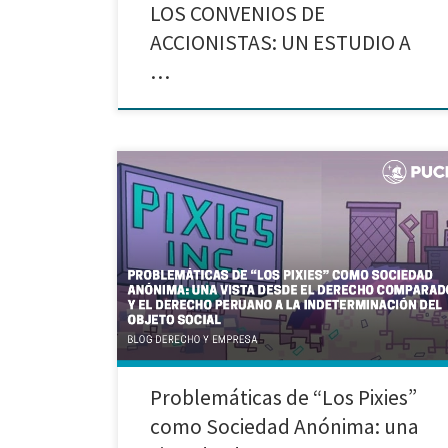
LOS CONVENIOS DE
ACCIONISTAS: UN ESTUDIO A
…
Investigación realizada por Andrea Ximena Ybarra
Ortiz, Francesca Joana Escobedo Chuiso, Nicole
Zavaleta Bruzzon, Vera Camila Delgado Diaz
Introducción Uno de los debates más recurrentes al
momento de hablar de constitución de Sociedades
Anónimas resulta ser la regulación del objeto social.
Entre estos tópicos, la posibilidad de establecer un
objeto social indeterminado. […]
Problemáticas de “Los Pixies”
como Sociedad Anónima: una