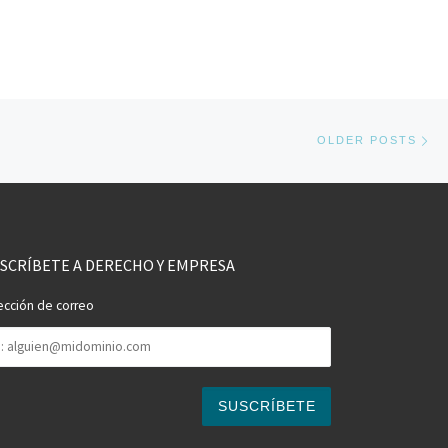
Ol
OLDER POSTS
SCRÍBETE A DERECHO Y EMPRESA
ección de correo
rección
rreo