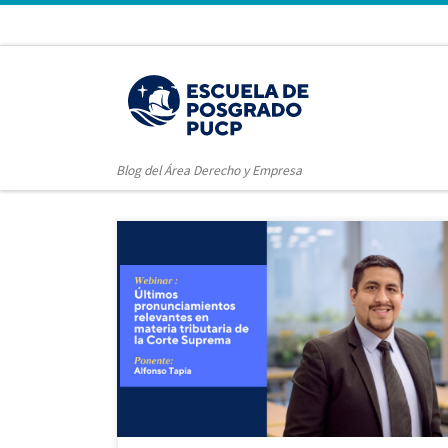
Blog del Área Derecho y Empresa
webinar: “Últimos pronunciamientos relevantes en
materia tributaria de la Corte Suprema”! Ponente:
Alfonso Tapia Rojas, docente de la Maestría en
Derecho Tributario y experto en la materia.