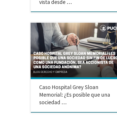
vista desde …
Investigación realizada por Alejandro Gayoso
Saavedra, Adamary Giraldo
Campomanes, Luciana Ochoa Escobedo, Rubí Porras
Charca, Ariana Venancio Zevallos. I. Introducción ¿Es
posible que se repitan los hechos suscitados en una
serie de televisión en la vida real? Es lo que les
gustaría a muchos fanáticos, recrear las partes
importantes de la serie, o al menos intentarlo. Grey’s
Anatomy, o […]
Caso Hospital Grey Sloan
Memorial: ¿Es posible que una
sociedad …