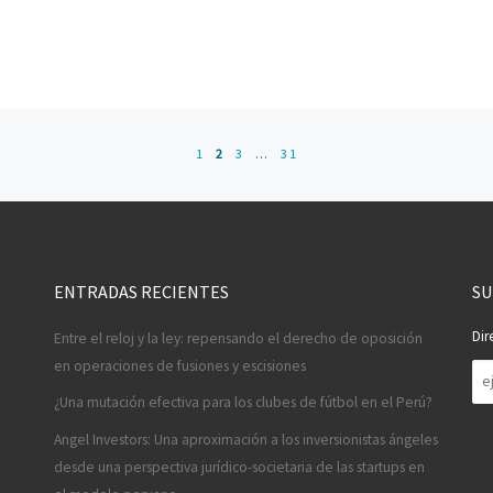
1
2
3
…
31
ENTRADAS RECIENTES
SU
Dir
Entre el reloj y la ley: repensando el derecho de oposición
en operaciones de fusiones y escisiones
Di
de
¿Una mutación efectiva para los clubes de fútbol en el Perú?
co
Angel Investors: Una aproximación a los inversionistas ángeles
desde una perspectiva jurídico-societaria de las startups en