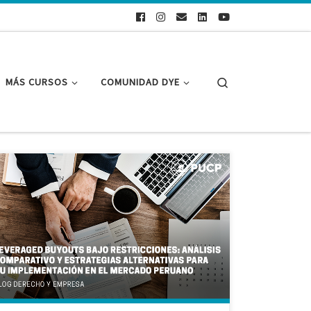
Search
MÁS CURSOS
COMUNIDAD DYE
Trabajo realizado por Gonzalo Alonso Flores Robles,
Isai Jadhiel Marcos Mendoza, Melany Esther Paitán
Pumacahua y Joaquín Alejandro Chalco Talledo
Introducción Las operaciones de Leveraged Buyout
(LBO) han experimentado un notable incremento en
el mercado local en los últimos años, sin embargo, el
concepto de Leveraged Buyout (LBO), o compra
apalancada, […]