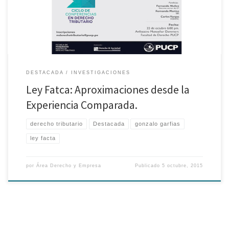
PUCP. ¡Los esperamos!
DESTACADA
INVESTIGACIONES
Ley Fatca: Aproximaciones desde la
Experiencia Comparada.
derecho tributario
Destacada
gonzalo garfias
ley facta
por
Área Derecho y Empresa
Publicado
5 octubre, 2015