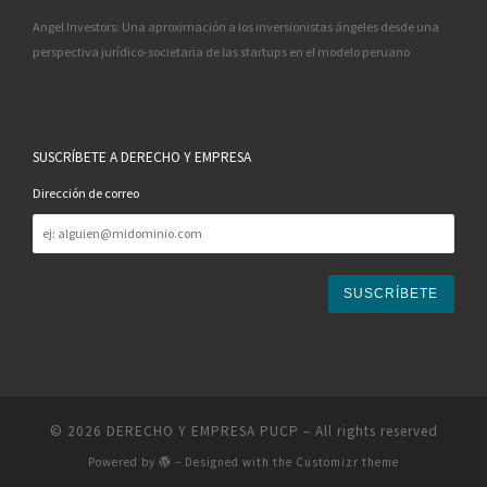
Angel Investors: Una aproximación a los inversionistas ángeles desde una
perspectiva jurídico-societaria de las startups en el modelo peruano
SUSCRÍBETE A DERECHO Y EMPRESA
Dirección de correo
Dirección
de
correo
© 2026
DERECHO Y EMPRESA PUCP
– All rights reserved
Powered by
– Designed with the
Customizr theme