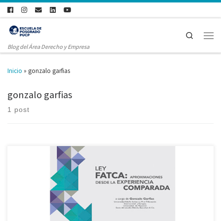
Search
Blog del Área Derecho y Empresa
Inicio
»
gonzalo garfias
gonzalo garfias
1 post
Compartimos con ustedes nuestro próximo evento en el marco del Ciclo de
Conferencias en Derecho Tributario. La cita es el jueves 22 de octubre a las
6:00 p.m. en el Anfiteatro Monseñor Dammert en la Facultad de Derecho