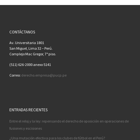
CONTÁCTANOS
Av. Universitaria 1801
San Miguel, Lima 32 – Perú.
Complejo Mac Gregor, 7° piso.
(511) 626-2000 anexo 5141
Correo:
derecho.empresa@pucp.pe
ENTRADAS RECIENTES
Entre el reloj y la ley: repensando el derecho de oposición en operaciones de
fusiones y escisiones
¿Una mutación efectiva para los clubes de fútbol en el Perú?