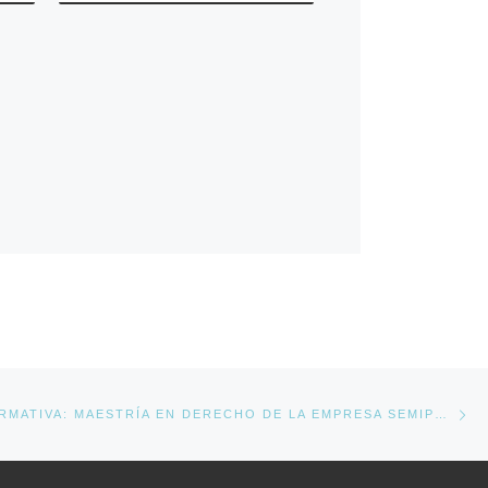
Ne
CHARLA INFORMATIVA: MAESTRÍA EN DERECHO DE LA EMPRESA SEMIPRESENCIAL