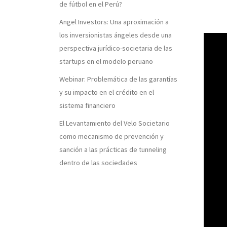
de fútbol en el Perú?
Angel Investors: Una aproximación a
los inversionistas ángeles desde una
perspectiva jurídico-societaria de las
startups en el modelo peruano
Webinar: Problemática de las garantías
y su impacto en el crédito en el
sistema financiero
El Levantamiento del Velo Societario
como mecanismo de prevención y
sanción a las prácticas de tunneling
dentro de las sociedades