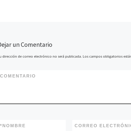
Expositores: Edison Tabra y
Álvaro Pereira.
Dejar un Comentario
u dirección de correo electrónico no será publicada.
Los campos obligatorios est
COMENTARIO
*
NOMBRE
CORREO ELECTRÓNI