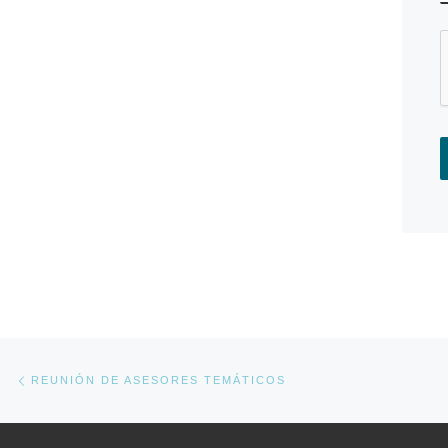
Navegador de artículos
Previous post
REUNIÓN DE ASESORES TEMÁTICOS