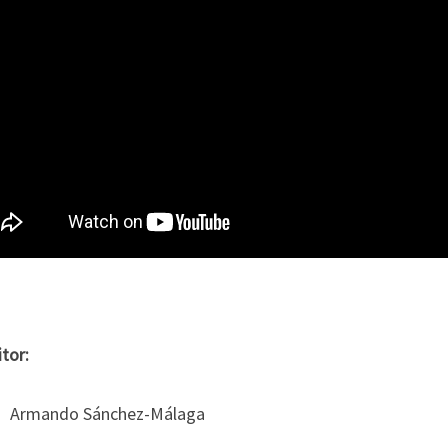
tor:
Armando Sánchez-Málaga