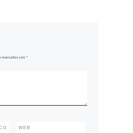
presentaron investigaciones
realizadas en la Facultad de
Derecho PUCP durante el año
2021. Ponentes: […]
án marcados con
*
CO
WEB