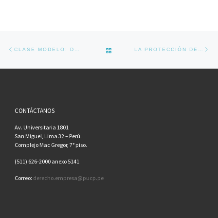
Navegador de artículos
Previous post
Ne
BACK TO POST LIST
CLASE MODELO: DERECHO TRIBUTARIO INTERNACIONAL
LA PROTECCIÓN DE LOS ACREEDORES EN EL DERECHO SOCIETARIO
CONTÁCTANOS
Av. Universitaria 1801
San Miguel, Lima 32 – Perú.
Complejo Mac Gregor, 7° piso.
(511) 626-2000 anexo 5141
Correo:
derecho.empresa@pucp.pe