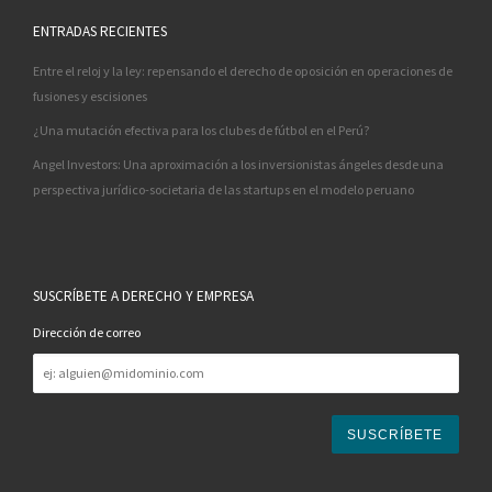
ENTRADAS RECIENTES
Entre el reloj y la ley: repensando el derecho de oposición en operaciones de
fusiones y escisiones
¿Una mutación efectiva para los clubes de fútbol en el Perú?
Angel Investors: Una aproximación a los inversionistas ángeles desde una
perspectiva jurídico-societaria de las startups en el modelo peruano
SUSCRÍBETE A DERECHO Y EMPRESA
Dirección de correo
Dirección
de
correo