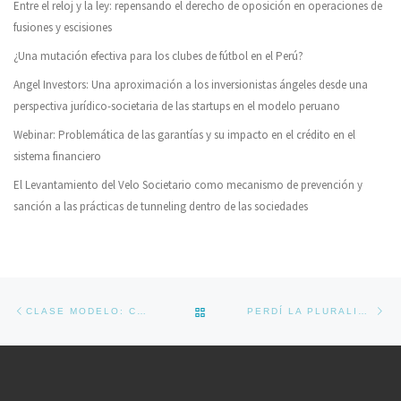
Entre el reloj y la ley: repensando el derecho de oposición en operaciones de
fusiones y escisiones
¿Una mutación efectiva para los clubes de fútbol en el Perú?
Angel Investors: Una aproximación a los inversionistas ángeles desde una
perspectiva jurídico-societaria de las startups en el modelo peruano
Webinar: Problemática de las garantías y su impacto en el crédito en el
sistema financiero
El Levantamiento del Velo Societario como mecanismo de prevención y
sanción a las prácticas de tunneling dentro de las sociedades
Navegador de artículos
Previous post
Ne
BACK TO POST LIST
CLASE MODELO: COMPLIANCE: EMPRESA Y PREVENCIÓN DE RIESGOS GRAVES
PERDÍ LA PLURALIDAD DE SOCIOS ¿AHORA QUÉ HAGO?