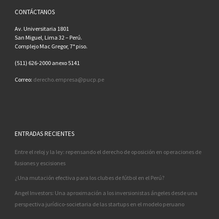
CONTÁCTANOS
Av. Universitaria 1801
San Miguel, Lima 32 – Perú.
Complejo Mac Gregor, 7° piso.
(511) 626-2000 anexo 5141
Correo:
derecho.empresa@pucp.pe
ENTRADAS RECIENTES
Entre el reloj y la ley: repensando el derecho de oposición en operaciones de
fusiones y escisiones
¿Una mutación efectiva para los clubes de fútbol en el Perú?
Angel Investors: Una aproximación a los inversionistas ángeles desde una
perspectiva jurídico-societaria de las startups en el modelo peruano