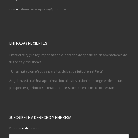
Correo:
derecho.empresa@pucp.pe
ENTRADAS RECIENTES
Entre el reloj y la ley: repensando el derecho de oposición en operaciones de
fusiones y escisiones
¿Una mutación efectiva para los clubes de fútbol en el Perú?
Angel Investors: Una aproximación a los inversionistas ángeles desde una
perspectiva jurídico-societaria de las startups en el modelo peruano
SUSCRÍBETE A DERECHO Y EMPRESA
Dirección de correo
Dirección