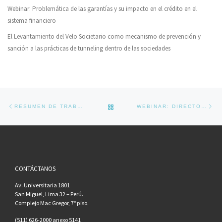
Webinar: Problemática de las garantías y su impacto en el crédito en el
sistema financiero
El Levantamiento del Velo Societario como mecanismo de prevención y
sanción a las prácticas de tunneling dentro de las sociedades
Navegador de artículos
Previous post
Ne
BACK TO POST LIST
RESUMEN DE TRABAJO DE INVESTIGACIÓN: SOCIEDAD POR ACCIONES CERRADA SIMPLIFICADA (SACS) ¿TRASPLANTE NORMATIVO O MAQUILLAJE LEGISLATIVO?
WEBINAR: DIRECTOR’S DUTIES AND CLIMATE CHANGE RISK
CONTÁCTANOS
Av. Universitaria 1801
San Miguel, Lima 32 – Perú.
Complejo Mac Gregor, 7° piso.
(511) 626-2000 anexo 5141