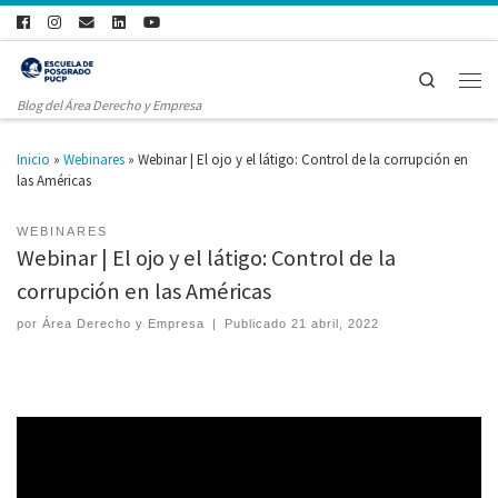
Search
Blog del Área Derecho y Empresa
Inicio
»
Webinares
»
Webinar | El ojo y el látigo: Control de la corrupción en
las Américas
WEBINARES
Webinar | El ojo y el látigo: Control de la
corrupción en las Américas
por
Área Derecho y Empresa
|
Publicado
21 abril, 2022