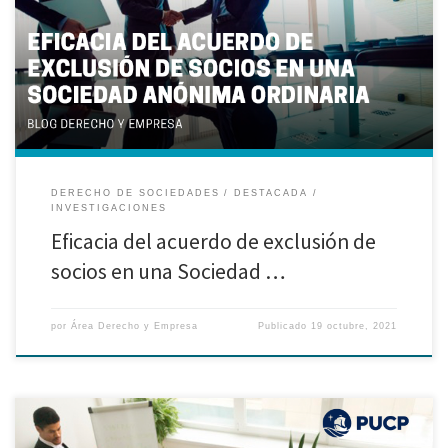
Condori, Karen Montalvo Pacheco, alumnos de la Maestría en Derecho de la
Empresa I. PRESENTACIÓN DEL CASO PRÁCTICO. – En el presente trabajo
abordamos el análisis de la eficacia del acuerdo de exclusión de socios a
través de un caso ocurrido en la EMPRESA PRODUCTIVA […]
DERECHO DE SOCIEDADES
DESTACADA
INVESTIGACIONES
Eficacia del acuerdo de exclusión de
socios en una Sociedad …
por
Área Derecho y Empresa
Publicado
19 octubre, 2021