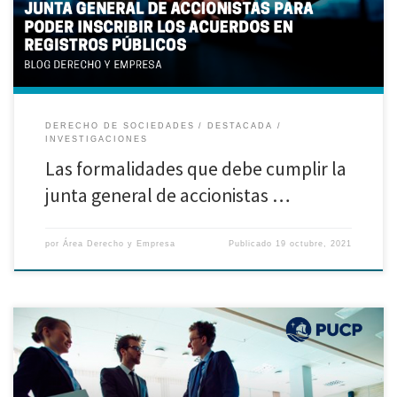
solicitó la inscripción del acuerdo adoptado en su junta general […]
DERECHO DE SOCIEDADES
DESTACADA
INVESTIGACIONES
Las formalidades que debe cumplir la
junta general de accionistas …
por
Área Derecho y Empresa
Publicado
19 octubre, 2021
Investigación realizada por Lucero Calderón Minaya, Mariela Ccencho