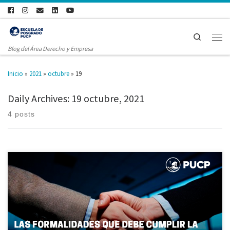
Search
Blog del Área Derecho y Empresa
Inicio
»
2021
»
octubre
»
19
Daily Archives:
19 octubre, 2021
4 posts
Investigación realizada por Ricardo Casanova Ríos, Alexander Irigoin
Sánchez y Pamela Matta Valenzuela, alumnos de la maestría en Derecho
de la Empresa. I. PRESENTACIÓN DEL CASO PRÁCTICO En el presente caso,
la empresa Internacional de Servicios S.A. (en adelante, la sociedad),