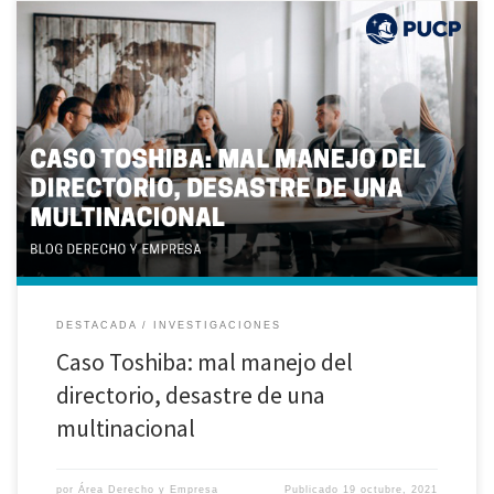
Investigación realizada por los y las alumnas de la maestría en Derecho de
la Empresa: Ana Francesca Chirinos Ravenna, Sergio Antonio Silva Tapia
y Kevin Román Tarco Romero I. CASO TOSHIBA Toshiba ha sido una
empresa, que nació en 1939, con la fusión de Tokio Electric y de Shibaura
Engineering. Su política de […]
DESTACADA
INVESTIGACIONES
Caso Toshiba: mal manejo del
directorio, desastre de una
multinacional
por
Área Derecho y Empresa
Publicado
19 octubre, 2021