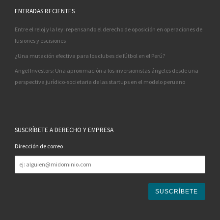
ENTRADAS RECIENTES
Entre el reloj y la ley: repensando el derecho de oposición en operaciones de
fusiones y escisiones
¿Una mutación efectiva para los clubes de fútbol en el Perú?
Angel Investors: Una aproximación a los inversionistas ángeles desde una
perspectiva jurídico-societaria de las startups en el modelo peruano
SUSCRÍBETE A DERECHO Y EMPRESA
Dirección de correo
Dirección
de
correo