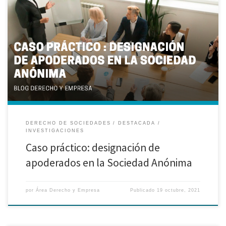
Investigación realizada por Mónica Diéguez Sánchez, Julio García
Zamudio Jara, Diana Patricia Reina Paredes y Pedro Pablo Delgado Rivera,
alumnos de la Maestría en Derecho de la Empresa I. Presentación del caso:
Se analizó la Resolución del Tribunal Registral N° 569-2011-SUNARP-TR-L, en
ella la empresa de Transportes Santa María […]
DERECHO DE SOCIEDADES
DESTACADA
INVESTIGACIONES
Caso práctico: designación de
apoderados en la Sociedad Anónima
por
Área Derecho y Empresa
Publicado
19 octubre, 2021