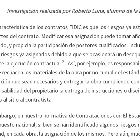
Investigación realizada por Roberto Luna, alumno de la
racterística de los contratos FIDIC es que los riesgos ya e
rtes del contrato. Modificar esa asignación puede tomar año
o, y propicia la participación de postores cualificados. Incl
s riesgos ya asignados debido a que se ocasionará un desequ
2
e la ejecución contractual
. Así, por ejemplo, es responsabi
 rechacen los materiales de la obra por no cumplir el estánda
ción que sean necesarios y entregar la obra cumpliendo con
sabilidad del propietario la entrega de instrucciones o dise
 al sitio al contratista.
mbargo, en nuestra normativa de Contrataciones con El Est
uesto nacional, si bien se han identificado algunos riesgos r
d, en cada obra, la asignación de los mismos. Pero aún, mu