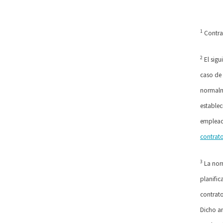
1
Contrat
2
El sigu
caso de 
normalme
establec
empleado
contrato
3
La norm
planific
contrato
Dicho an