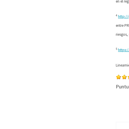
en el re
4
http:/
entre P
riesgos,
5
https
Lineamie
Puntu