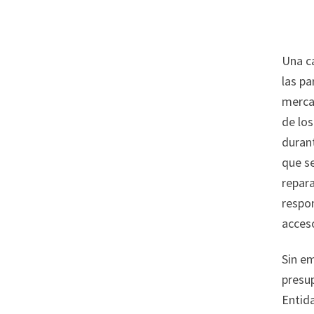
Una ca
las pa
mercad
de lo
durant
que se
repara
respon
acceso
Sin e
presup
Entida