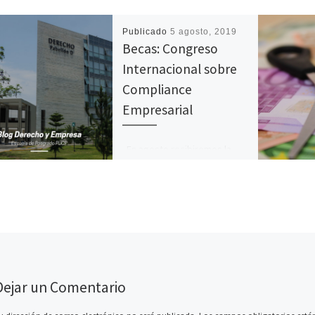
Publicado
5 agosto, 2019
Becas: Congreso
Internacional sobre
Compliance
Empresarial
En agosto recibiremos la
visita de Mirentxu Corcoy,
directora del programa de
Compliance en la Universitat
de Barcelona, e Iñigo Ortiz
[…]
Dejar un Comentario