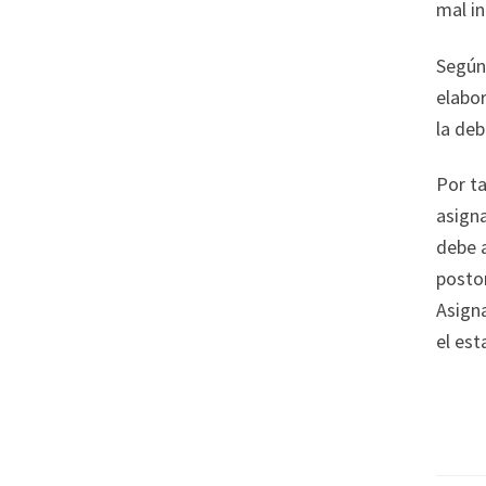
mal i
Según 
elabor
la deb
Por ta
asign
debe a
postor
Asign
el est