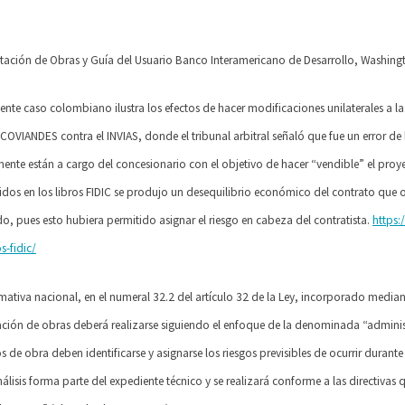
ación de Obras y Guía del Usuario Banco Interamericano de Desarrollo, Washingt
iente caso colombiano ilustra los efectos de hacer modificaciones unilaterales a l
COVIANDES contra el INVIAS, donde el tribunal arbitral señaló que fue un error de
nte están a cargo del concesionario con el objetivo de hacer “vendible” el proy
idos en los libros FIDIC se produjo un desequilibrio económico del contrato
que o
, pues esto hubiera permitido asignar el riesgo en cabeza del
contratista.
https:
s-fidic/
ativa nacional, en el numeral 32.2 del artículo 32 de la Ley, incorporado mediant
ación de obras deberá realizarse siguiendo el enfoque de la denominada “administ
s de obra deben identificarse y asignarse los riesgos previsibles de ocurrir durante
álisis forma parte del expediente técnico y se realizará conforme a las directivas