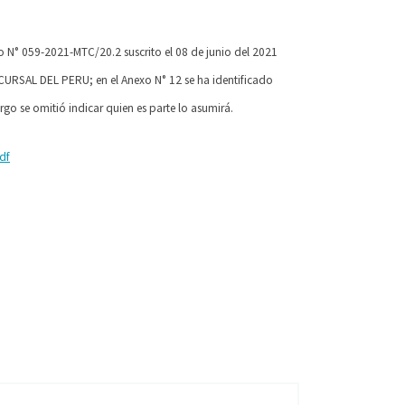
o N° 059-2021-MTC/20.2 suscrito el 08 de junio del 2021
AL DEL PERU; en el Anexo N° 12 se ha identificado
argo se omitió indicar quien es parte lo asumirá.
df