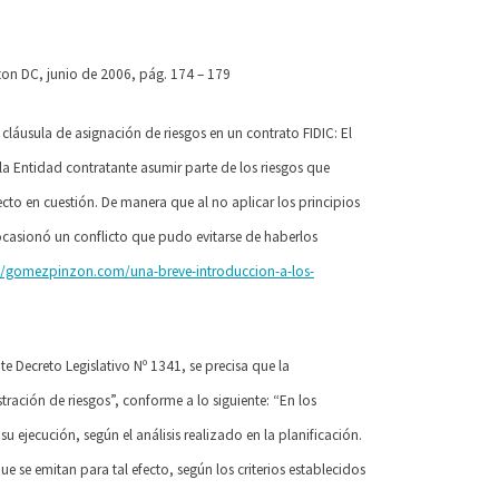
on DC, junio de 2006, pág. 174 – 179
a cláusula de asignación de riesgos en un
contrato FIDIC: El
 la Entidad contratante
asumir parte de los riesgos que
ecto en
cuestión. De manera que al no aplicar los principios
casionó un conflicto que pudo evitarse de haberlos
//gomezpinzon.com/una-breve-introduccion-a-los-
e Decreto Legislativo Nº 1341, se precisa que
la
ración de riesgos”, conforme a lo siguiente:
“En los
 su ejecución, según el análisis
realizado en la planificación.
 que se emitan
para tal efecto, según los criterios establecidos