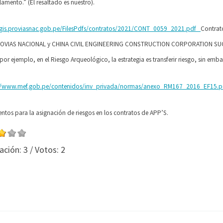
glamento.” (El resaltado es nuestro).
/gis.proviasnac.gob.pe/FilesPdfs/contratos/2021/CONT_0059_2021.pdf
Contrat
ROVIAS NACIONAL y CHINA CIVIL ENGINEERING
CONSTRUCTION CORPORATION SUCURS
 por ejemplo, en el Riesgo
Arqueológico, la estrategia es transferir riesgo, sin emb
://www.mef.gob.pe/contenidos/inv_privada/normas/anexo_RM167_2016_EF15.p
ntos para la asignación de riesgos en los contratos de APP’S.
ación:
3
/ Votos:
2