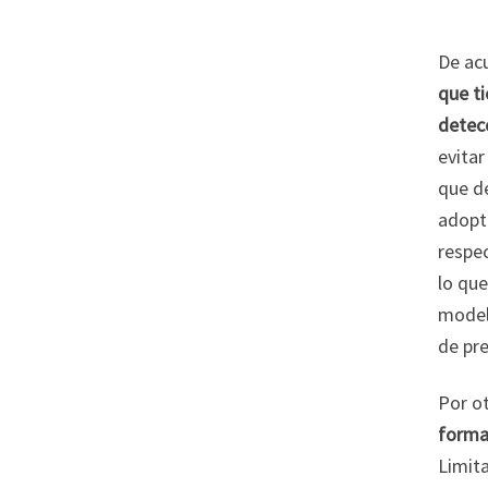
De acu
que ti
detec
evitar
que de
adopt
respe
lo que
model
de pre
Por o
formas
Limit