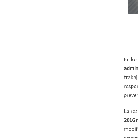
En lo
admini
trabaj
respo
preven
La res
2016
m
modifi
eximir