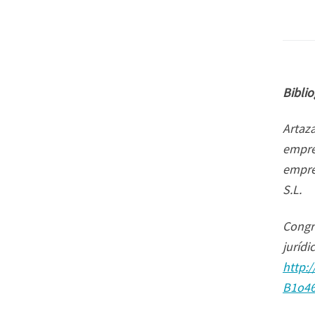
Biblio
Artaza
empres
empre
S.L.
Congre
jurídi
http:
B1o46