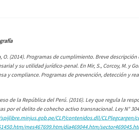
grafía
, O. (2014). Programas de cumplimiento. Breve descripción d
arial y su utilidad jurídico-penal. En Mir, S., Corcoy, M. y Gom
sa y compliance. Programas de prevención, detección y rea
so de la República del Perú. (2016).
Ley que regula la resp
cas por el delito de cohecho activo transnacional.
Ley N° 30
//spijlibre.minjus.gob.pe/CLP/contenidos.dll/CLPlegcarg
1450.htm/mes467699.htm/dia469044.htm/sector469045.ht