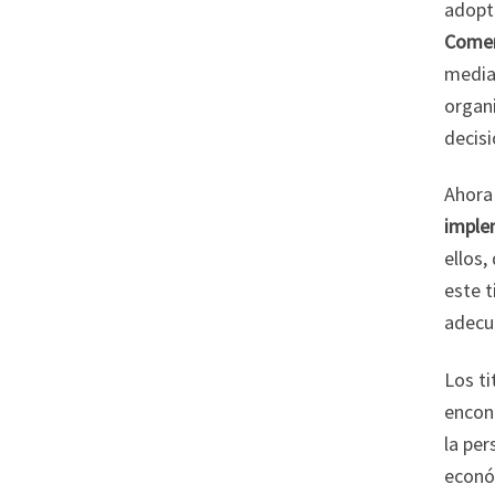
adopt
Comer
median
organi
decisi
Ahora
imple
ellos,
este t
adecu
Los ti
encon
la per
econó