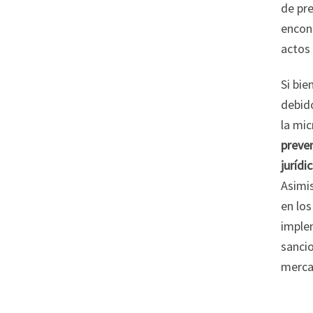
de pre
encont
actos 
Si bie
debid
la mi
preven
jurídi
Asimis
en los
imple
sanci
merca