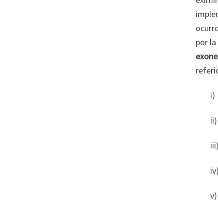
imple
ocurr
por la
exone
referi
i)
ii
ii
iv
v)