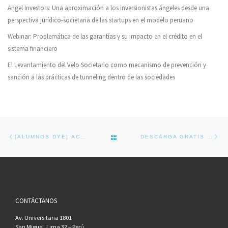
Angel Investors: Una aproximación a los inversionistas ángeles desde una
perspectiva jurídico-societaria de las startups en el modelo peruano
Webinar: Problemática de las garantías y su impacto en el crédito en el
sistema financiero
El Levantamiento del Velo Societario como mecanismo de prevención y
sanción a las prácticas de tunneling dentro de las sociedades
Navegador de artículos
Previous post
Ne
BACK TO POST LIST
[ALUMNOS DYE] ACOMPAÑAMIENTO PSICOLÓGICO EN LÍNEA
DESCARGA GRATIS LIBROS DEL FONDO EDITORIAL PUCP
CONTÁCTANOS
Av. Universitaria 1801
San Miguel, Lima 32 – Perú.