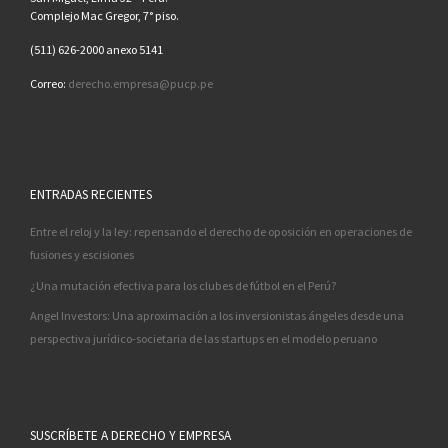
Complejo Mac Gregor, 7° piso.
(511) 626-2000 anexo 5141
Correo:
derecho.empresa@pucp.pe
ENTRADAS RECIENTES
Entre el reloj y la ley: repensando el derecho de oposición en operaciones de
fusiones y escisiones
¿Una mutación efectiva para los clubes de fútbol en el Perú?
Angel Investors: Una aproximación a los inversionistas ángeles desde una
perspectiva jurídico-societaria de las startups en el modelo peruano
SUSCRÍBETE A DERECHO Y EMPRESA