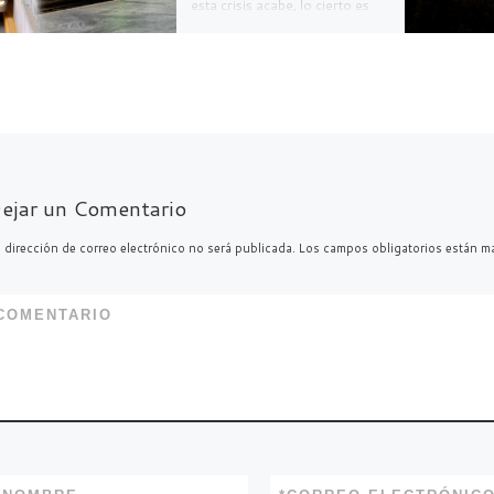
esta crisis acabe, lo cierto es
que en algún momento cesara
el estado de […]
F
T
C
a
w
o
c
itt
m
e
er
p
ejar un Comentario
b
ar
 dirección de correo electrónico no será publicada.
Los campos obligatorios están 
o
ti
o
r
COMENTARIO
k