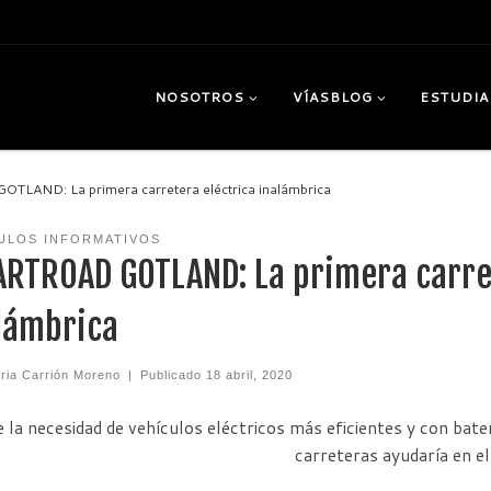
NOSOTROS
VÍASBLOG
ESTUDIA
LAND: La primera carretera eléctrica inalámbrica
ULOS INFORMATIVOS
RTROAD GOTLAND: La primera carret
lámbrica
eria Carrión Moreno
|
Publicado
18 abril, 2020
 la necesidad de vehículos eléctricos más eficientes y con bate
carreteras ayudaría en el