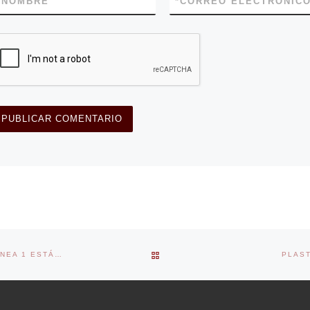
*
NOMBRE
*
CORREO ELECTRÓNIC
BACK TO POST LIST
GOOGLE MAPS: ¿CÓMO SABER SI EL METROPOLITANO O LA LÍNEA 1 ESTÁN LLENOS O NO?
PLAS