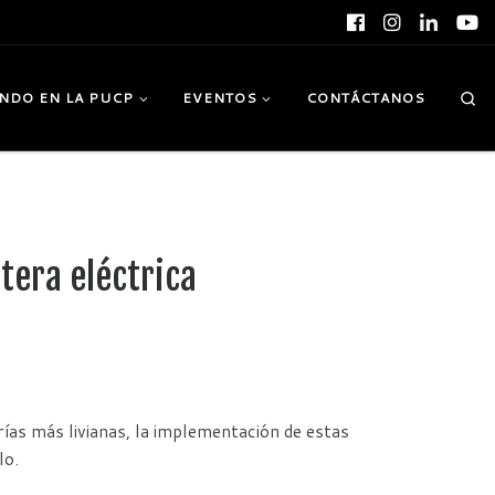
Se
NDO EN LA PUCP
EVENTOS
CONTÁCTANOS
era eléctrica
rías más livianas, la implementación de estas
lo.