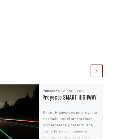
Publicado
18 abril, 2020
Proyecto SMART HIGHWAY
Smart Highway es un proyecto
diseñado por el artista Daan
Roosegaarde y desarrollada
por la firma de ingeniería
Heijmans la cual consiste […]