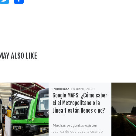
a
w
o
c
itt
m
e
er
p
b
ar
o
ti
o
r
MAY ALSO LIKE
k
Publicado
18 abril, 2020
Google MAPS: ¿Cómo saber
si el Metropolitano o la
Línea 1 están llenos o no?
Muchas preguntas existen
acerca de que pasara cuando