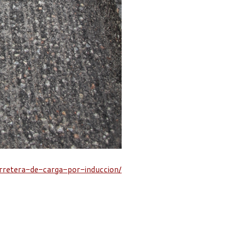
arretera-de-carga-por-induccion/