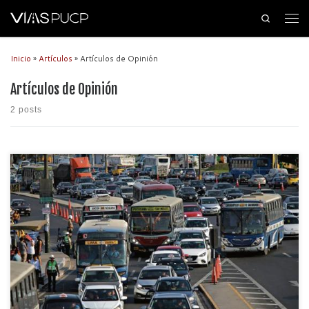
Search
Inicio
»
Artículos
»
Artículos de Opinión
Artículos de Opinión
2 posts
Por JERSON AGURTO MONTENEGRO Estudiante de Ingeniería Civil en la
PUCP. Miembro de Organización y Logística en Vías PUCP. El Perú es un
país que año tras año lucha con diversos problemas sociales y
estructurales que, de alguna u otra forma, impiden su desarrollo. El primero
de esta lista es […]