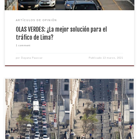
ARTÍCULOS DE OPINIÓN
OLAS VERDES: ¿La mejor solución para el
tráfico de Lima?
1 comment
por
Dayana Pauccar
Publicado
13 marzo, 2021
Escrito por Miguel Calderón Pintado y Darío Grados Trujillo SITUACIÓN
ACTUAL El transporte público urbano en la ciudad de Lima forma parte de
la rutina de toda la población activa, pero también es un tema bastante
controversial; es un hecho que todos los ciudadanos, han sido víctimas de
la congestión […]