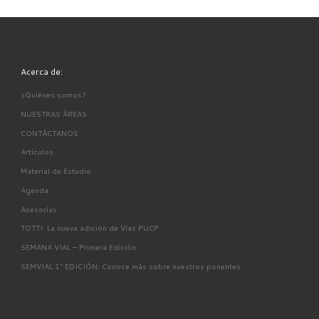
Acerca de:
¿Quiénes somos?
NUESTRAS ÁREAS
CONTÁCTANOS
Artículos
Material de Estudio
Agenda
Asesorías
TOTTI: La nueva adición de Vías PUCP
SEMANA VIAL – Primera Edición
SEMVIAL 1° EDICIÓN: Conoce más sobre nuestros ponentes