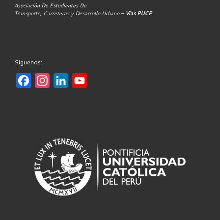
Asociación De Estudiantes De
Transporte, Carreteras y Desarrollo Urbano –
Vías PUCP
Síguenos:
F
I
L
Y
a
n
i
o
c
s
n
u
e
t
k
T
b
a
e
u
o
g
d
b
o
r
I
e
k
a
n
m