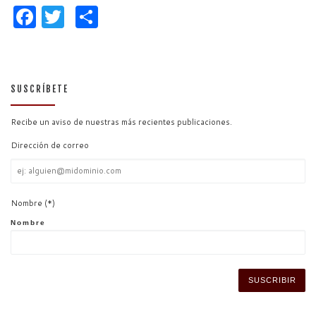
F
T
C
a
w
o
c
itt
m
e
er
p
SUSCRÍBETE
b
ar
o
ti
Recibe un aviso de nuestras más recientes publicaciones.
o
r
Dirección de correo
k
Dirección
de
correo
Nombre
(*)
Nombre