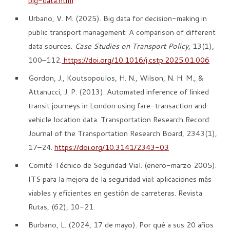
big-data.html
Urbano, V. M. (2025). Big data for decision-making in
public transport management: A comparison of different
data sources.
Case Studies on Transport Policy
, 13(1),
100–112.
https://doi.org/10.1016/j.cstp.2025.01.006
Gordon, J., Koutsopoulos, H. N., Wilson, N. H. M., &
Attanucci, J. P. (2013). Automated inference of linked
transit journeys in London using fare-transaction and
vehicle location data. Transportation Research Record:
Journal of the Transportation Research Board, 2343(1),
17–24.
https://doi.org/10.3141/2343-03
Comité Técnico de Seguridad Vial. (enero-marzo 2005).
ITS para la mejora de la seguridad vial: aplicaciones más
viables y eficientes en gestión de carreteras. Revista
Rutas, (62), 10-21.
Burbano, L. (2024, 17 de mayo). Por qué a sus 20 años