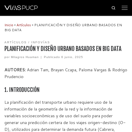
Search
Inicio
»
Artículos
»
PLANIFICACIÓN Y DISEÑO URBANO BASADOS EN
BIG DATA
ARTÍCULOS
INFOVÍAS
PLANIFICACIÓN Y DISEÑO URBANO BASADOS EN BIG DATA
por
Milagros Huaman
|
Publicado
6 junio, 2025
AUTORES:
Adrian Tam, Brayan Ccapa, Paloma Vargas & Rodrigo
Prudencio
1. INTRODUCCIÓN
La planificación del transporte urbano requiere uso de la
información de la geometría de la red y la información de
variables socioeconómicas y de uso del suelo para poder
generar una predicción certera de los viajes origen-destino (O-
D), utilizados para determinar la demanda futura (Cabrera,