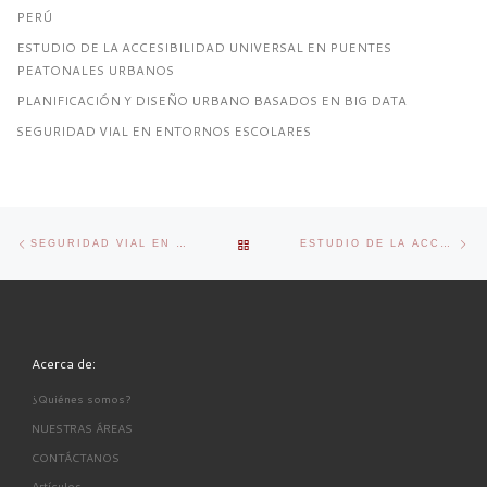
PERÚ
ESTUDIO DE LA ACCESIBILIDAD UNIVERSAL EN PUENTES
PEATONALES URBANOS
PLANIFICACIÓN Y DISEÑO URBANO BASADOS EN BIG DATA
SEGURIDAD VIAL EN ENTORNOS ESCOLARES
Navegador de artículos
Previous post
Ne
BACK TO POST LIST
SEGURIDAD VIAL EN ENTORNOS ESCOLARES
ESTUDIO DE LA ACCESIBILIDAD UNIVERSAL EN PUENTES PEATONALES URBANOS
Acerca de:
¿Quiénes somos?
NUESTRAS ÁREAS
CONTÁCTANOS
Artículos