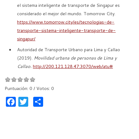
el sistema inteligente de transporte de Singapur es
considerado el mejor del mundo. Tomorrow City.
https://www.tomorrow.city/es/tecnologias-de-
transporte-sistema-inteligente-transporte-de-
singapur/
Autoridad de Transporte Urbano para Lima y Callao
(2019).
Movilidad urbana de personas de Lima y
Callao.
http://200.121.128.47:3070/web/atu#
Puntuación:
0
/ Votos:
0
F
T
C
a
w
o
c
itt
m
e
er
p