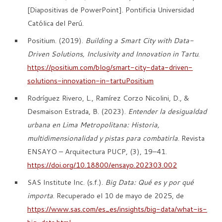
[Diapositivas de PowerPoint]. Pontificia Universidad
Católica del Perú.
Positium. (2019).
Building a Smart City with Data-
Driven Solutions, Inclusivity and Innovation in Tartu
.
https://positium.com/blog/smart-city-data-driven-
solutions-innovation-in-tartu
Positium
Rodríguez Rivero, L., Ramírez Corzo Nicolini, D., &
Desmaison Estrada, B. (2023).
Entender la desigualdad
urbana en Lima Metropolitana: Historia,
multidimensionalidad y pistas para combatirla
. Revista
ENSAYO – Arquitectura PUCP, (3), 19–41.
https://doi.org/10.18800/ensayo.202303.002
SAS Institute Inc. (s.f.).
Big Data: Qué es y por qué
importa
. Recuperado el 10 de mayo de 2025, de
https://www.sas.com/es_es/insights/big-data/what-is-