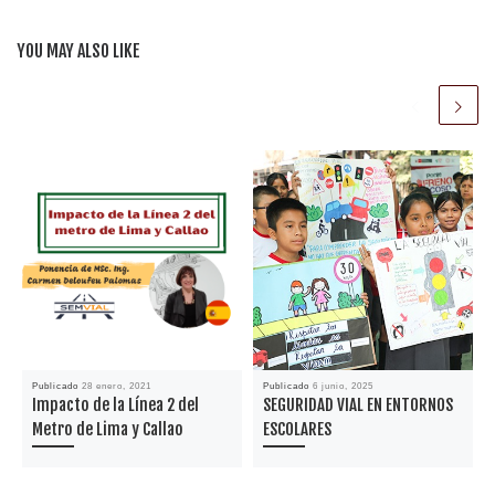
b
ar
o
ti
YOU MAY ALSO LIKE
o
r
k
Publicado
28 enero, 2021
Publicado
6 junio, 2025
Impacto de la Línea 2 del
SEGURIDAD VIAL EN ENTORNOS
Metro de Lima y Callao
ESCOLARES