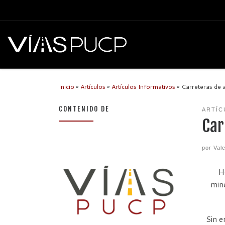
Inicio
»
Artículos
»
Artículos Informativos
»
Carreteras de 
CONTENIDO DE
ARTÍC
Car
por
Val
H
mine
Sin e