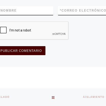
*
NOMBRE
*
CORREO ELECTRÓNIC
BACK TO POST LIST
CLADO