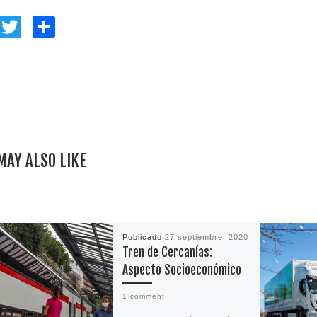
F
T
C
a
w
o
c
itt
m
e
er
p
b
ar
o
ti
o
r
MAY ALSO LIKE
k
Publicado
27 septiembre, 2020
Tren de Cercanías:
Aspecto Socioeconómico
1 comment