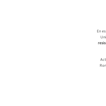
En es
Uni
resis
Act
Rom