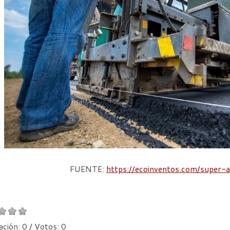
FUENTE:
https://ecoinventos.com/super-
ación:
0
/ Votos:
0