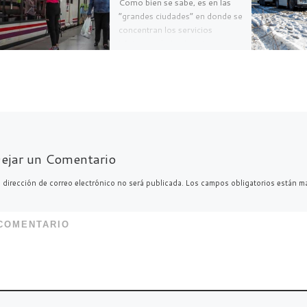
Como bien se sabe, es en las
“grandes ciudades” en donde se
concentran los servicios
básicos: salud, educativo,
recreacional o laboral
(principalmente). […]
F
T
C
a
w
o
c
itt
m
ejar un Comentario
e
er
p
b
ar
 dirección de correo electrónico no será publicada.
Los campos obligatorios están 
o
ti
o
r
COMENTARIO
k