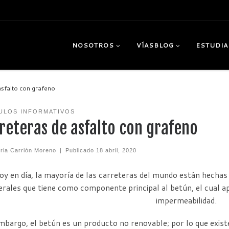
NOSOTROS
VÍASBLOG
ESTUDIA
asfalto con grafeno
ULOS INFORMATIVOS
reteras de asfalto con grafeno
eria Carrión Moreno
|
Publicado
18 abril, 2020
oy en día, la mayoría de las carreteras del mundo están hechas
rales que tiene como componente principal al betún, el cual apo
impermeabilidad.
mbargo, el betún es un producto no renovable; por lo que exist