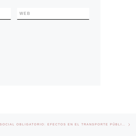
O
WEB
Ne
AISLAMIENTO SOCIAL OBLIGATORIO: EFECTOS EN EL TRANSPORTE PÚBLICO Y REFLEXIONES A CONSIDERAR PARA LA MEJORA EN LA CALIDAD DEL SISTEMA