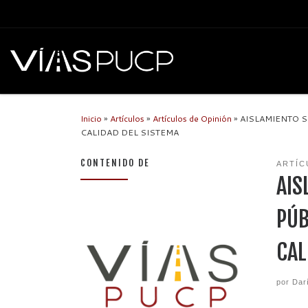
Inicio
»
Artículos
»
Artículos de Opinión
»
AISLAMIENTO S
CALIDAD DEL SISTEMA
CONTENIDO DE
ARTÍC
AIS
PÚB
CAL
por
Dar