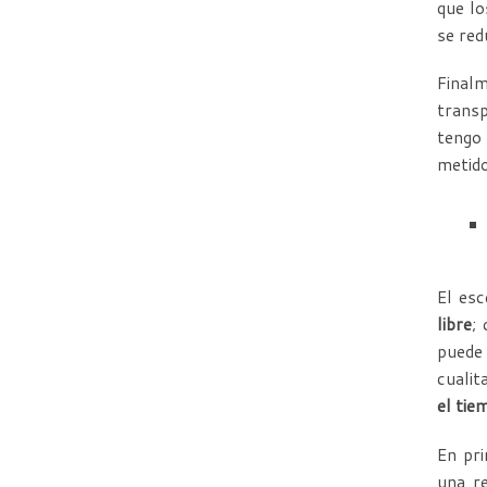
que lo
se red
Final
transp
tengo 
metido
El esc
libre
;
puede
cualit
el tie
En pri
una r