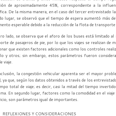
ción de aproximadamente 45%, correspondiente a la influenc
fica. De la misma manera, en el caso del tercer entrevistado l
o lugar, se observó que el tiempo de espera aumentó más del
ento esperable debido a la reducción de la flota de transporte 
ro lado, se observa que el aforo de los buses está limitado al
orte de pasajeros de pie, por lo que los viajes se realizan d
nar que existen factores adicionales como los controles realiz
lo y otros; sin embargo, estos parámetros fueron considerad
e viaje.
clusión, la congestión vehicular aparenta ser el mayor probl
d, ya que, según los datos obtenidos a través de los entrevista
empo total de viaje; es decir, casi la mitad del tiempo inverti
ma. En segundo lugar, factores como la comodidad en el viaje
vicio, son parámetros igual de importantes.
REFLEXIONES Y CONSIDERACIONES