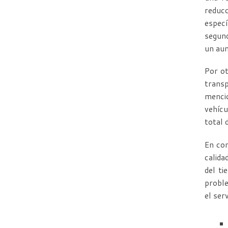
reduc
especí
segund
un aum
Por ot
transp
mencio
vehícu
total d
En con
calida
del ti
proble
el ser