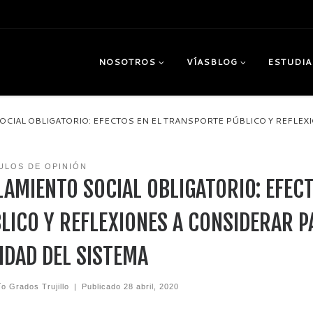
NOSOTROS
VÍASBLOG
ESTUDIA
OCIAL OBLIGATORIO: EFECTOS EN EL TRANSPORTE PÚBLICO Y REFLEX
ULOS DE OPINIÓN
LAMIENTO SOCIAL OBLIGATORIO: EFEC
LICO Y REFLEXIONES A CONSIDERAR P
IDAD DEL SISTEMA
ío Grados Trujillo
|
Publicado
28 abril, 2020