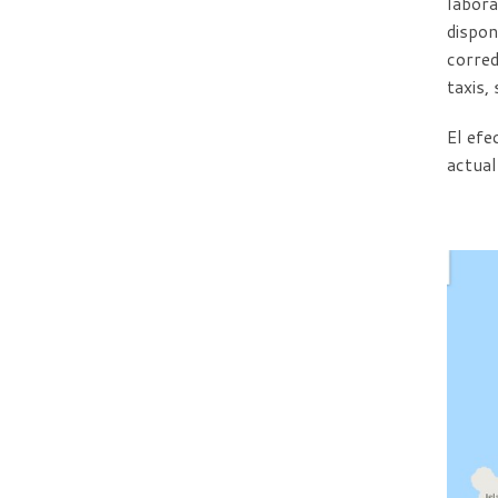
labora
dispon
corred
taxis,
El efe
actual