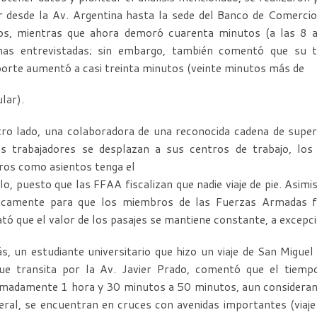
ir desde la Av. Argentina hasta la sede del Banco de Comerc
os, mientras que ahora demoró cuarenta minutos (a las 8 
nas entrevistadas; sin embargo, también comentó que su 
orte aumentó a casi treinta minutos (veinte minutos más de
ular).
tro lado, una colaboradora de una reconocida cadena de supe
os trabajadores se desplazan a sus centros de trabajo, lo
ros como asientos tenga el
lo, puesto que las FFAA fiscalizan que nadie viaje de pie. Asi
dicamente para que los miembros de las Fuerzas Armadas fis
tó que el valor de los pasajes se mantiene constante, a excepci
, un estudiante universitario que hizo un viaje de San Miguel 
ue transita por la Av. Javier Prado, comentó que el tiempo 
madamente 1 hora y 30 minutos a 50 minutos, aun considerand
eral, se encuentran en cruces con avenidas importantes (viaj