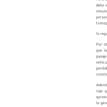
debo 
minut
perso
transp
lo reg
Por o
que l
pasaje
vehícu
perió
consta
Además
rojo q
aproxi
lo gen