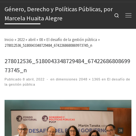
Género, Derecho y Políticas Públicas, por
Search
Marcela Huaita Alegre
Inicio
»
2022
»
abril
»
08
»
El desafío de la gestión pública
»
278012536_5180043348729484_6742268680869973745_n
278012536_5180043348729484_67422686808699
73745_n
Publicado
8 abril, 2022
-
en dimensiones
2048 × 1365
en
El desafío de
la gestión pública
Images navigation