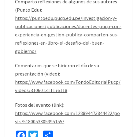
Comparto reflexiones de algunos de sus autores
(Punto Edu):
https://puntoedu.pucp.edu.pe/investigacion-y-
publicaciones/publicaciones/docentes-pucp-con-
experiencia-en-gestion-publica-comparten-sus-
reflexiones-en-libro-el-desafio-del-buen-
gobierno/
Comentarios que se hicieron el día de su
presentación (video):
https://www.facebook.com/FondoEditorialPucp/
videos/310601311176118
Fotos del evento (link):
https://www.facebook.com/128894473844422/po
sts/5180053305395155/
Fa
T
C