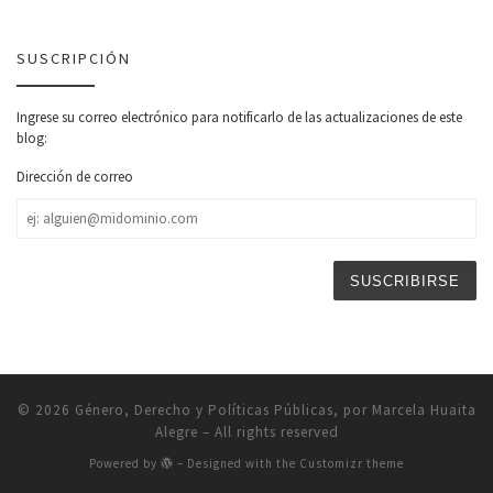
SUSCRIPCIÓN
Ingrese su correo electrónico para notificarlo de las actualizaciones de este
blog:
Dirección de correo
Dirección
de
correo
© 2026
Género, Derecho y Políticas Públicas, por Marcela Huaita
Alegre
– All rights reserved
Powered by
– Designed with the
Customizr theme