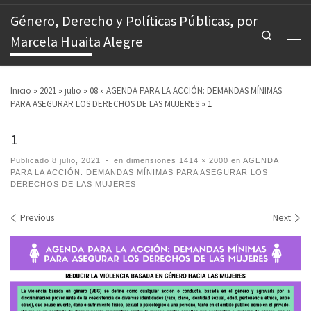
Género, Derecho y Políticas Públicas, por
Search
Marcela Huaita Alegre
Inicio
»
2021
»
julio
»
08
»
AGENDA PARA LA ACCIÓN: DEMANDAS MÍNIMAS
PARA ASEGURAR LOS DERECHOS DE LAS MUJERES
»
1
1
Publicado
8 julio, 2021
-
en dimensiones
1414 × 2000
en
AGENDA
PARA LA ACCIÓN: DEMANDAS MÍNIMAS PARA ASEGURAR LOS
DERECHOS DE LAS MUJERES
Images navigation
Previous
Next