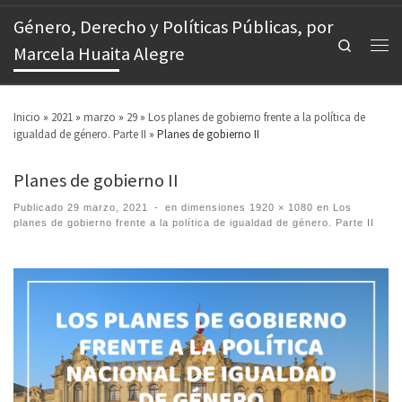
Género, Derecho y Políticas Públicas, por
Search
Marcela Huaita Alegre
Inicio
»
2021
»
marzo
»
29
»
Los planes de gobierno frente a la política de
igualdad de género. Parte II
»
Planes de gobierno II
Planes de gobierno II
Publicado
29 marzo, 2021
-
en dimensiones
1920 × 1080
en
Los
planes de gobierno frente a la política de igualdad de género. Parte II
Images navigation