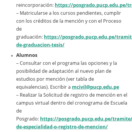
reincorporación:
https://posgrado.pucp.edu.pe/t
– Matricularse a los cursos pendientes, cumplir
con los créditos de la mención y con el Proceso
de
graduación:
https://posgrado.pucp.edu.pe/tramit
de-graduacion-tesis/
Alumnos
– Consultar con el programa las opciones y la
posibilidad de adaptación al nuevo plan de
estudios por mención (ver tabla de
equivalencias). Escribir a
mcivil@pucp.edu.pe
– Realizar la Solicitud de registro de mención en el
campus virtual dentro del cronograma de Escuela
de
Posgrado:
https://posgrado.pucp.edu.pe/tramite
de-especialidad-o-registro-de-mencion/