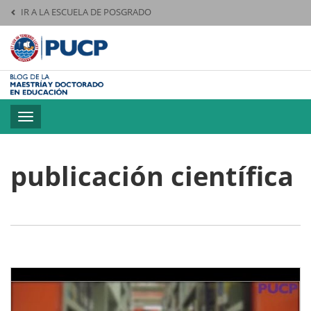
IR A LA ESCUELA DE POSGRADO
Pontificia Universid
Toggle
navigation
publicación científica