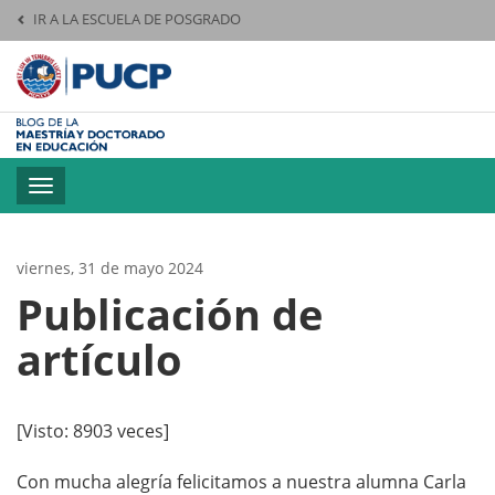
IR A LA ESCUELA DE POSGRADO
Pontificia Universid
Toggle
navigation
viernes, 31 de mayo 2024
Publicación de
artículo
[Visto: 8903 veces]
Con mucha alegría felicitamos a nuestra alumna Carla