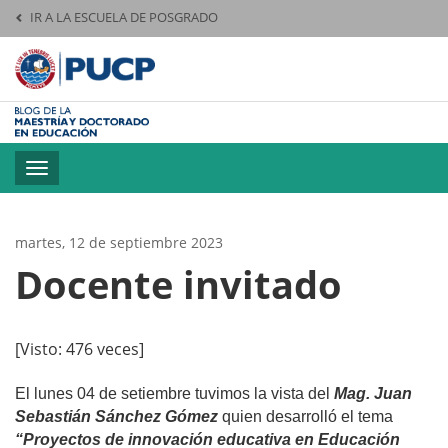
IR A LA ESCUELA DE POSGRADO
Pontificia Universid
Toggle
navigation
martes, 12 de septiembre 2023
Docente invitado
[Visto: 476 veces]
El lunes 04 de setiembre tuvimos la vista del
Mag. Juan
Sebastián Sánchez Gómez
quien desarrolló el tema
“Proyectos de innovación educativa en Educación