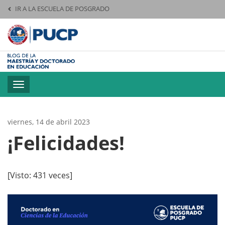
IR A LA ESCUELA DE POSGRADO
Pontificia Universid
Toggle
navigation
viernes, 14 de abril 2023
¡Felicidades!
[Visto: 431 veces]