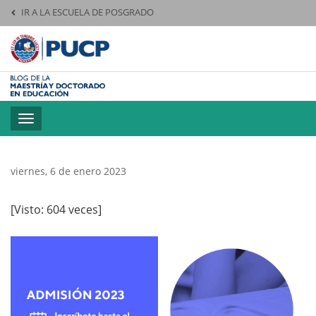
IR A LA ESCUELA DE POSGRADO
Pontificia Universid
Toggle
navigation
viernes, 6 de enero 2023
[Visto: 604 veces]