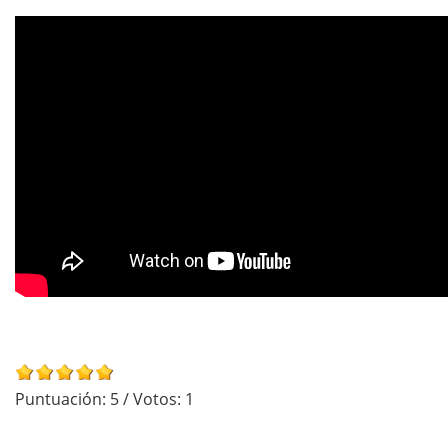
Puntuación:
5
/ Votos:
1