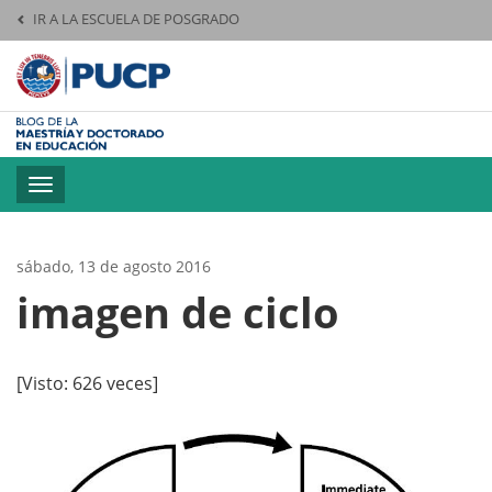
IR A LA ESCUELA DE POSGRADO
Pontificia Universid
Toggle
navigation
sábado, 13 de agosto 2016
imagen de ciclo
[Visto: 626 veces]