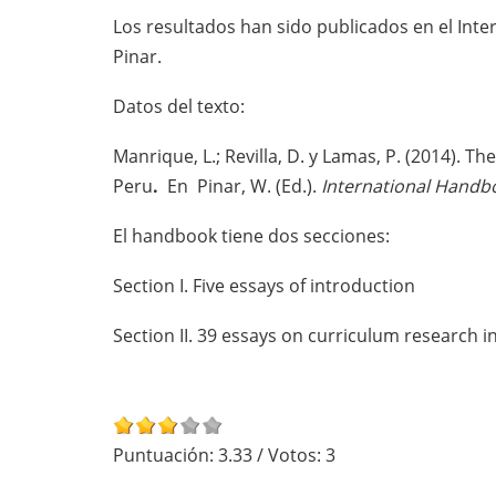
Los resultados han sido publicados en el Int
Pinar.
Datos del texto:
Manrique, L.; Revilla, D. y Lamas, P.
(2014).
The
Peru
.
En Pinar, W. (Ed.).
International Handb
El handbook tiene dos secciones:
Section I. Five essays of introduction
Section II. 39 essays on curriculum research i
Puntuación:
3.33
/ Votos:
3