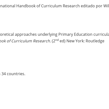
ernational Handbook of Curriculum Research editado por Wi
oretical approaches underlying Primary Education curricula
nd
ook of Curriculum Research
.
(2
ed) New York: Routledge
n 34 countries.