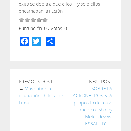
éxito se debía a que ellos —y solo ellos—
encarnaban la ilusión.
Puntuación:
0
/ Votos:
0
Facebook
Twitter
Compartir
PREVIOUS POST
NEXT POST
←
Más sobre la
SOBRE LA
ocupación chilena de
ACRONECROSIS: A
Lima
propósito del caso
médico “Shirley
Melendez vs.
ESSALUD”
→