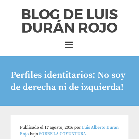
BLOG DE LUIS
DURÁN ROJO
Perfiles identitarios: No soy
de derecha ni de izquierda!
Publicado el
17 agosto, 2016
por
Luis Alberto Duran
Rojo
bajo
SOBRE LA COYUNTURA