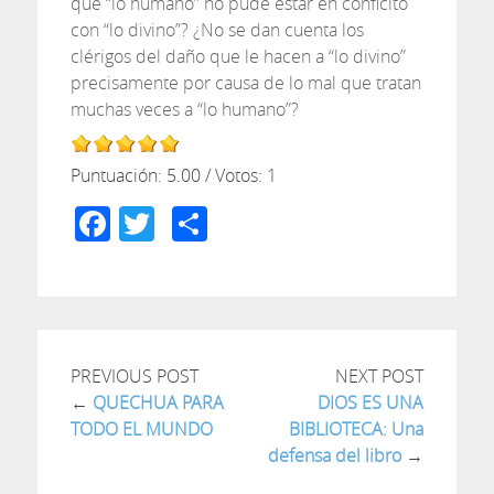
que “lo humano” no pude estar en conflcito
con “lo divino”? ¿No se dan cuenta los
clérigos del daño que le hacen a “lo divino”
precisamente por causa de lo mal que tratan
muchas veces a “lo humano”?
Puntuación:
5.00
/ Votos:
1
Facebook
Twitter
Compartir
PREVIOUS POST
NEXT POST
←
QUECHUA PARA
DIOS ES UNA
TODO EL MUNDO
BIBLIOTECA: Una
defensa del libro
→