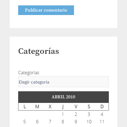
Categorías
Categorías
ABRIL 2010
L
M
X
J
V
S
D
1
2
3
4
5
6
7
8
9
10
11