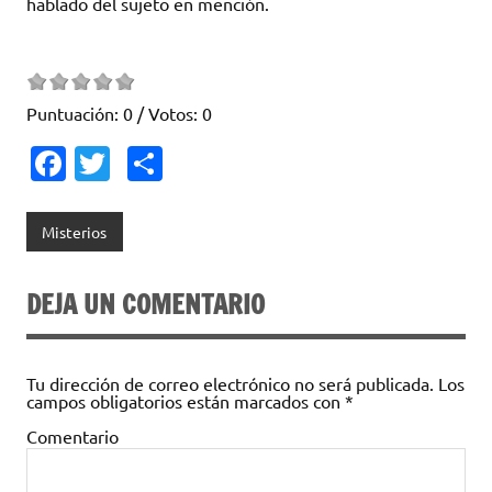
hablado del sujeto en mención.
Puntuación:
0
/ Votos:
0
Fa
T
C
c
w
o
e
it
m
Misterios
b
te
p
o
r
ar
DEJA UN COMENTARIO
o
ti
k
r
Tu dirección de correo electrónico no será publicada.
Los
campos obligatorios están marcados con
*
Comentario