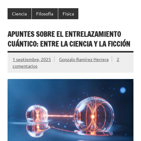
c
w
o
e
it
m
Ciencia
Filosofía
Física
b
te
p
o
r
ar
APUNTES SOBRE EL ENTRELAZAMIENTO
o
ti
CUÁNTICO: ENTRE LA CIENCIA Y LA FICCIÓN
k
r
1 septiembre, 2025
Gonzalo Ramírez Herrera
2
comentarios