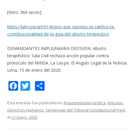
[Visto: 360 veces]
https://laley.pe/art/9140/por-que-razones-se-ratifico-la-
constitucionalidad-de-la-guia-del-aborto-terapeutico
DEMANDANTES IMPUGNARÁN DECISIÓN. Aborto
terapéutico: Sala Civil rechaza acción popular contra
protocolo del MINSA. La Ley.pe. El Angulo Legal de la Noticia.
Lima, 15 de enero del 2020.
F
T
C
ac
w
o
e
itt
m
Esta entrada fue publicada en
Argumentación Jurídica
,
Artículos
,
Derechos Humanos
,
Sentencias del Tribunal Constitucional-Perú
b
er
p
el
21 mayo, 2020
.
o
ar
o
ti