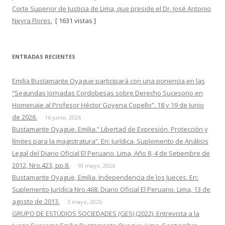
Corte Superior de Justicia de Lima, que preside el Dr. José Antonio
Neyra Flores.
[ 1631 vistas ]
ENTRADAS RECIENTES
Emilia Bustamante Oyague participará con una ponencia en las
“Segundas Jornadas Cordobesas sobre Derecho Sucesorio en
Homenaje al Profesor Héctor Goyena Copello”. 18 y 19 de Junio
de 2026.
16 junio, 2026
Bustamante Oyague. Emilia.” Libertad de Expresión. Protección y
límites para la magistratura”. En: Jurídica. Suplemento de Análisis
Legal del Diario Oficial El Peruano. Lima, Año 8, 4 de Setiembre de
2012, Nro.423, pp.8.
18 mayo, 2026
Bustamante Oyague, Emilia. Independencia de los Jueces. En:
Suplemento Jurídica Nro.468. Diario Oficial El Peruano. Lima, 13 de
agosto de 2013.
3 mayo, 2026
GRUPO DE ESTUDIOS SOCIEDADES (GES) (2022). Entrevista a la