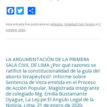
F
T
C
ac
w
o
e
itt
m
Esta entrada fue publicada en
Artículos
,
Oralidad Civil- Textos
el
3
octubre, 2020
.
b
er
p
o
ar
o
ti
k
r
LA ARGUMENTACIÓN DE LA PRIMERA
SALA CIVIL DE LIMA ¿Por qué razones se
ratificó la constitucionalidad de la guía del
aborto terapéutico?. Informe sobre
Sentencia de Vista emitida en el Proceso
de Acción Popular. Magistrada integrante
de colegiado Mg. Emilia Bustamante
Oyague, La Ley.pe El Angulo Legal de la
Noticia. Lima, 21 de enero de 2020.