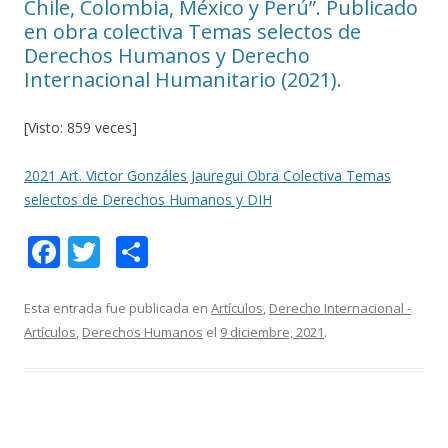
Chile, Colombia, México y Perú”. Publicado
en obra colectiva Temas selectos de
Derechos Humanos y Derecho
Internacional Humanitario (2021).
[Visto: 859 veces]
2021 Art. Victor Gonzáles Jauregui Obra Colectiva Temas
selectos de Derechos Humanos y DIH
F
T
C
ac
w
o
e
itt
m
Esta entrada fue publicada en
Artículos
,
Derecho Internacional -
Artículos
,
Derechos Humanos
el
9 diciembre, 2021
.
b
er
p
o
ar
o
ti
k
r