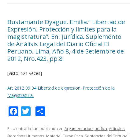
Bustamante Oyague. Emilia.” Libertad de
Expresión. Protección y límites para la
magistratura”. En: Jurídica. Suplemento
de Análisis Legal del Diario Oficial El
Peruano. Lima, Año 8, 4 de Setiembre de
2012, Nro.423, pp.8.
[Visto: 121 veces]
Art 2012 09 04 Libertad de expresion. Protección de la
Magistratura.
F
T
C
ac
w
o
e
itt
m
Esta entrada fue publicada en
Argumentación Jurídica
,
Artículos
,
Derechos Humanos
,
Material Curso Etica
,
Sentencias del Tribunal