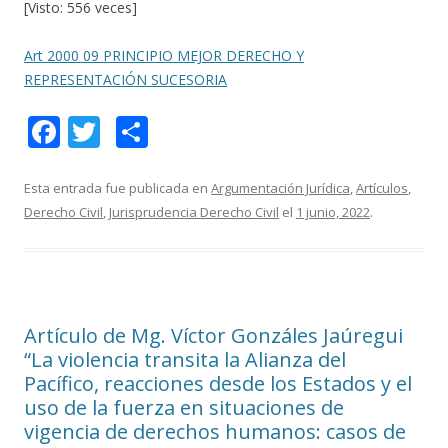
[Visto: 556 veces]
Art 2000 09 PRINCIPIO MEJOR DERECHO Y
REPRESENTACIÓN SUCESORIA
F
T
C
ac
w
o
e
itt
m
Esta entrada fue publicada en
Argumentación Jurídica
,
Artículos
,
Derecho Civil
,
Jurisprudencia Derecho Civil
el
1 junio, 2022
.
b
er
p
o
ar
o
ti
k
r
Artículo de Mg. Víctor Gonzáles Jaúregui
“La violencia transita la Alianza del
Pacífico, reacciones desde los Estados y el
uso de la fuerza en situaciones de
vigencia de derechos humanos: casos de