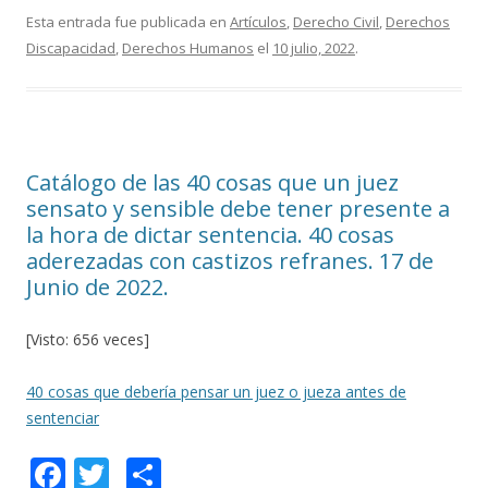
e
itt
m
Esta entrada fue publicada en
Artículos
,
Derecho Civil
,
Derechos
Discapacidad
,
Derechos Humanos
el
10 julio, 2022
.
b
er
p
o
ar
o
ti
k
r
Catálogo de las 40 cosas que un juez
sensato y sensible debe tener presente a
la hora de dictar sentencia. 40 cosas
aderezadas con castizos refranes. 17 de
Junio de 2022.
[Visto: 656 veces]
40 cosas que debería pensar un juez o jueza antes de
sentenciar
F
T
C