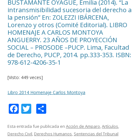
BUSTAMANTE OYAGUE, Emilia (2014). “La
intransmisibilidad sucesoria del derecho a
la pensión” En: ZOLEZZI IBÁRCENA,
Lorenzo y otros (Comité Editorial). LIBRO
HOMENAJE A CARLOS MONTOYA
ANGUERRY. 23 AÑOS DE PROYECCIÓN
SOCIAL – PROSODE –PUCP. Lima, Facultad
de Derecho, PUCP, 2014. pp.333-353. ISBN:
978-612-4206-35-1
[Visto: 449 veces]
Libro 2014 Homenaje Carlos Montoya
F
T
C
ac
w
o
e
itt
m
Esta entrada fue publicada en
Acción de Amparo
,
Artículos
,
Derecho Civil
,
Derechos Humanos
,
Sentencias del Tribunal
b
er
p