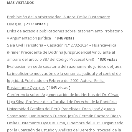
o
MÁS VISITADOS
s
Prohibición de la Arbitrariedad. Autora: Emilia Bustamante
Oyague.
[ 2172 vistas ]
Links de acceso a publicaciones sobre Razonamiento Probatorio
y Argumentación Jurídica
[ 1948 vistas ]
Sala Civil Transitoria – Casación N.° 2732-2024 – Huancavelica
(Primer Precedente de Doctrina Jurisprudencial Vinculante al
amparo del artículo 387 del Código Procesal Civil)
[ 1930 vistas ]
Evaluación en sede casatoria del razonamiento jurídico del juez.
La insuficiente motivación de la sentencia judicial y el control de
logicidad. Publicado en Febrero del 2002. Autora: Emilia
Bustamante Oyague.
[ 1645 vistas ]
Conferencia sobre Argumentación de los Hechos del Dr. César
Higa Silva, Profesor de la Facultad de Derecho de la Pontificia
Universidad Católica del Perú, Panelistas: Dres. José Aguado
Sotomayor, Juan Macedo Cuenca, Jesús Germán Pacheco Diez y
Emilia Bustamante Oyague. Lima, Diciembre del 2015. Organizado
por la Comisión de Estudio y Análisis del Derecho Procesal de la