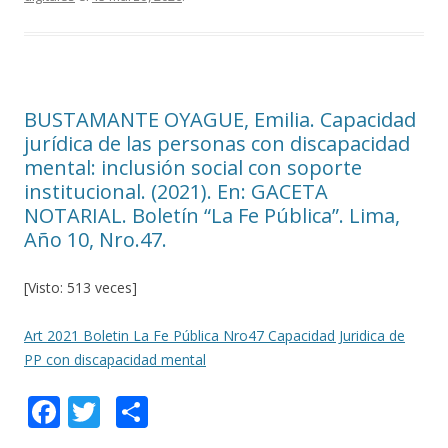
b
er
p
o
ar
o
ti
k
r
BUSTAMANTE OYAGUE, Emilia. Capacidad
jurídica de las personas con discapacidad
mental: inclusión social con soporte
institucional. (2021). En: GACETA
NOTARIAL. Boletín “La Fe Pública”. Lima,
Año 10, Nro.47.
[Visto: 513 veces]
Art 2021 Boletin La Fe Pública Nro47 Capacidad Juridica de
PP con discapacidad mental
F
T
C
ac
w
o