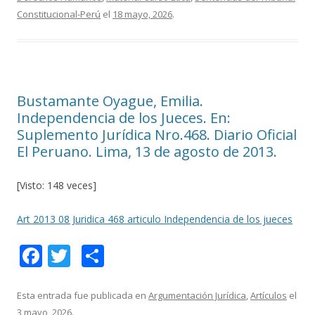
b
er
p
Constitucional-Perú
el
18 mayo, 2026
.
o
ar
o
ti
k
r
Bustamante Oyague, Emilia.
Independencia de los Jueces. En:
Suplemento Jurídica Nro.468. Diario Oficial
El Peruano. Lima, 13 de agosto de 2013.
[Visto: 148 veces]
Art 2013 08 Juridica 468 articulo Independencia de los jueces
F
T
C
ac
w
o
e
itt
m
Esta entrada fue publicada en
Argumentación Jurídica
,
Artículos
el
3 mayo, 2026
.