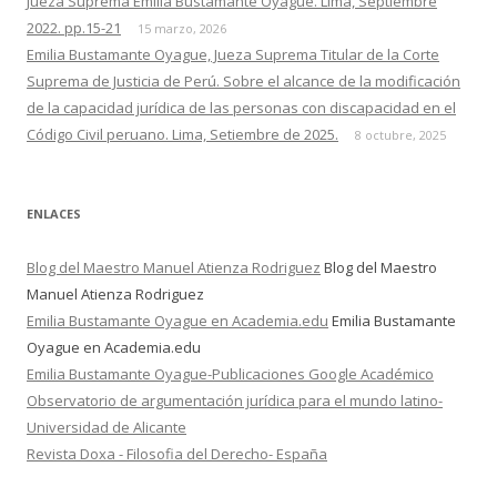
Jueza Suprema Emilia Bustamante Oyague. Lima, Septiembre
2022. pp.15-21
15 marzo, 2026
Emilia Bustamante Oyague, Jueza Suprema Titular de la Corte
Suprema de Justicia de Perú. Sobre el alcance de la modificación
de la capacidad jurídica de las personas con discapacidad en el
Código Civil peruano. Lima, Setiembre de 2025.
8 octubre, 2025
ENLACES
Blog del Maestro Manuel Atienza Rodriguez
Blog del Maestro
Manuel Atienza Rodriguez
Emilia Bustamante Oyague en Academia.edu
Emilia Bustamante
Oyague en Academia.edu
Emilia Bustamante Oyague-Publicaciones Google Académico
Observatorio de argumentación jurídica para el mundo latino-
Universidad de Alicante
Revista Doxa - Filosofia del Derecho- España