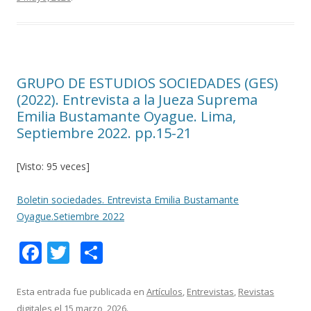
b
er
p
o
ar
o
ti
k
r
GRUPO DE ESTUDIOS SOCIEDADES (GES)
(2022). Entrevista a la Jueza Suprema
Emilia Bustamante Oyague. Lima,
Septiembre 2022. pp.15-21
[Visto: 95 veces]
Boletin sociedades. Entrevista Emilia Bustamante
Oyague.Setiembre 2022
F
T
C
ac
w
o
e
itt
m
Esta entrada fue publicada en
Artículos
,
Entrevistas
,
Revistas
digitales
el
15 marzo, 2026
.