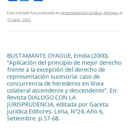
ac
w
o
e
itt
m
Esta entrada fue publicada en
Argumentación Jurídica
,
Artículos
el
17 junio, 2022
.
b
er
p
o
ar
o
ti
k
r
BUSTAMANTE OYAGUE, Emilia (2000).
“Aplicación del principio de mejor derecho
frente a la excepción del derecho de
representación sucesoria: caso de
concurrencia de herederos en línea
colateral ascendente y descendente”. En:
Revista DIÁLOGO CON LA
JURISPRUDENCIA, editada por Gaceta
Jurídica Editores. Lima, Nº24, Año 6,
Setiembre. p.57-68.