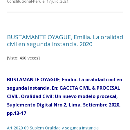
Constitucional-Perú
el
17 julio, 2021
.
o
ar
o
ti
k
r
BUSTAMANTE OYAGUE, Emilia. La oralidad
civil en segunda instancia. 2020
[Visto: 460 veces]
BUSTAMANTE OYAGUE, Emilia. La oralidad civil en
segunda instancia. En: GACETA CIVIL & PROCESAL
CIVIL. Oralidad Civil: Un nuevo modelo procesal,
Suplemento Digital Nro.2, Lima, Setiembre 2020,
pp.13-17
Art 2020 09 Suplem Oralidad y segunda instancia