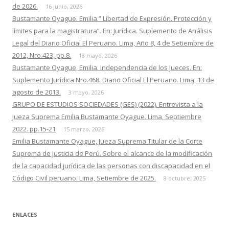
de 2026.
16 junio, 2026
Bustamante Oyague. Emilia.” Libertad de Expresión. Protección y
límites para la magistratura”. En: Jurídica. Suplemento de Análisis
Legal del Diario Oficial El Peruano. Lima, Año 8, 4 de Setiembre de
2012, Nro.423, pp.8.
18 mayo, 2026
Bustamante Oyague, Emilia. Independencia de los Jueces. En:
Suplemento Jurídica Nro.468. Diario Oficial El Peruano. Lima, 13 de
agosto de 2013.
3 mayo, 2026
GRUPO DE ESTUDIOS SOCIEDADES (GES) (2022). Entrevista a la
Jueza Suprema Emilia Bustamante Oyague. Lima, Septiembre
2022. pp.15-21
15 marzo, 2026
Emilia Bustamante Oyague, Jueza Suprema Titular de la Corte
Suprema de Justicia de Perú. Sobre el alcance de la modificación
de la capacidad jurídica de las personas con discapacidad en el
Código Civil peruano. Lima, Setiembre de 2025.
8 octubre, 2025
ENLACES