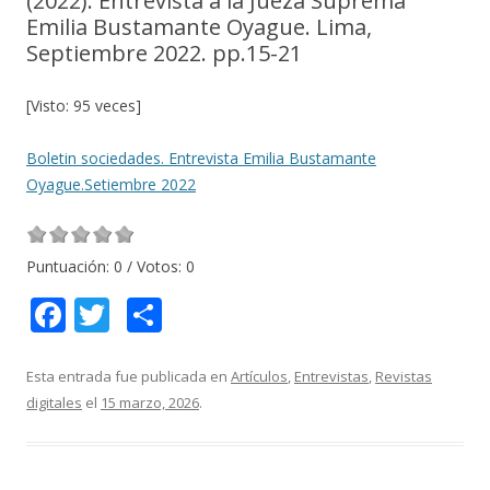
(2022). Entrevista a la Jueza Suprema
Emilia Bustamante Oyague. Lima,
Septiembre 2022. pp.15-21
[Visto: 95 veces]
Boletin sociedades. Entrevista Emilia Bustamante
Oyague.Setiembre 2022
Puntuación:
0
/ Votos:
0
F
T
C
ac
w
o
e
itt
m
Esta entrada fue publicada en
Artículos
,
Entrevistas
,
Revistas
digitales
el
15 marzo, 2026
.
b
er
p
o
ar
o
ti