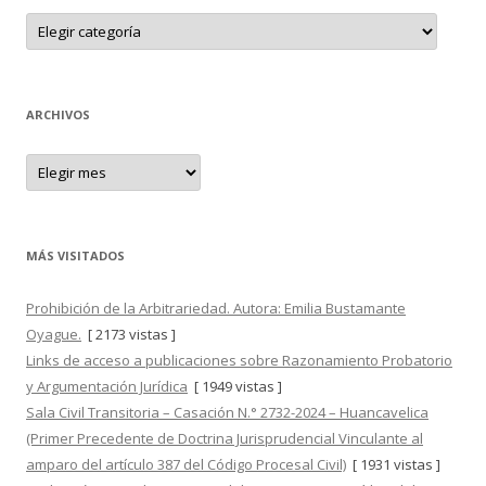
r
E
N
:
T
R
A
D
A
ARCHIVOS
S
A
r
c
h
i
v
o
MÁS VISITADOS
s
Prohibición de la Arbitrariedad. Autora: Emilia Bustamante
Oyague.
[ 2173 vistas ]
Links de acceso a publicaciones sobre Razonamiento Probatorio
y Argumentación Jurídica
[ 1949 vistas ]
Sala Civil Transitoria – Casación N.° 2732-2024 – Huancavelica
(Primer Precedente de Doctrina Jurisprudencial Vinculante al
amparo del artículo 387 del Código Procesal Civil)
[ 1931 vistas ]