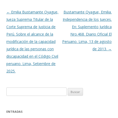
k
r
Navegación
←
Emilia Bustamante Oyague,
Bustamante Oyague, Emilia.
de
Jueza Suprema Titular de la
Independencia de los Jueces.
entradas
Corte Suprema de Justicia de
En: Suplemento Jurídica
Perú. Sobre el alcance de la
Nro.468. Diario Oficial El
modificación de la capacidad
Peruano. Lima, 13 de agosto
jurídica de las personas con
de 2013.
→
discapacidad en el Código Civil
peruano. Lima, Setiembre de
2025.
B
u
s
c
ENTRADAS
a