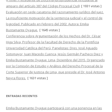
(Primer Precedente de Doctrina Jurisprudencial Vinculante al
amparo del artículo 387 del Código Procesal Civil)
[ 1931 vistas ]
Evaluación en sede casatoria del razonamiento jurídico del juez.
La insuficiente motivación de la sentencia judicial y el control de
logicidad. Publicado en Febrero del 2002. Autora: Emilia
Bustamante Oyague.
[ 1645 vistas ]
Conferencia sobre Argumentación de los Hechos del Dr. César
Higa Silva, Profesor de la Facultad de Derecho de la Pontificia
Universidad Católica del Perú, Panelistas: Dres. José Aguado
Sotomayor, Juan Macedo Cuenca, Jesús Germán Pacheco Diez y
Emilia Bustamante Oyague. Lima, Diciembre del 2015. Organizado
por la Comisión de Estudio y Análisis del Derecho Procesal de la
Corte Superior de Justicia de Lima, que preside el Dr. José Antonio
Neyra Flores.
[ 1631 vistas ]
ENTRADAS RECIENTES
Emilia Bustamante Oyague participará con una ponencia en las