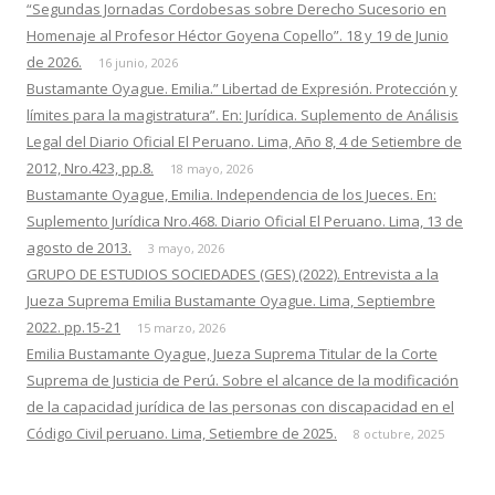
“Segundas Jornadas Cordobesas sobre Derecho Sucesorio en
Homenaje al Profesor Héctor Goyena Copello”. 18 y 19 de Junio
de 2026.
16 junio, 2026
Bustamante Oyague. Emilia.” Libertad de Expresión. Protección y
límites para la magistratura”. En: Jurídica. Suplemento de Análisis
Legal del Diario Oficial El Peruano. Lima, Año 8, 4 de Setiembre de
2012, Nro.423, pp.8.
18 mayo, 2026
Bustamante Oyague, Emilia. Independencia de los Jueces. En:
Suplemento Jurídica Nro.468. Diario Oficial El Peruano. Lima, 13 de
agosto de 2013.
3 mayo, 2026
GRUPO DE ESTUDIOS SOCIEDADES (GES) (2022). Entrevista a la
Jueza Suprema Emilia Bustamante Oyague. Lima, Septiembre
2022. pp.15-21
15 marzo, 2026
Emilia Bustamante Oyague, Jueza Suprema Titular de la Corte
Suprema de Justicia de Perú. Sobre el alcance de la modificación
de la capacidad jurídica de las personas con discapacidad en el
Código Civil peruano. Lima, Setiembre de 2025.
8 octubre, 2025