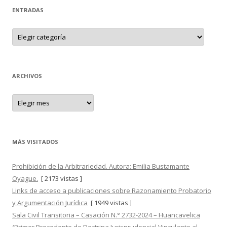
c
ENTRADAS
a
r
E
N
:
T
R
A
D
A
ARCHIVOS
S
A
r
c
h
i
v
o
MÁS VISITADOS
s
Prohibición de la Arbitrariedad. Autora: Emilia Bustamante
Oyague.
[ 2173 vistas ]
Links de acceso a publicaciones sobre Razonamiento Probatorio
y Argumentación Jurídica
[ 1949 vistas ]
Sala Civil Transitoria – Casación N.° 2732-2024 – Huancavelica