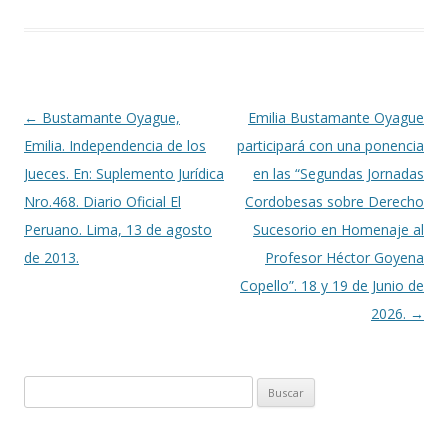
o
ar
o
ti
k
r
Navegación
←
Bustamante Oyague,
Emilia Bustamante Oyague
de
Emilia. Independencia de los
participará con una ponencia
entradas
Jueces. En: Suplemento Jurídica
en las “Segundas Jornadas
Nro.468. Diario Oficial El
Cordobesas sobre Derecho
Peruano. Lima, 13 de agosto
Sucesorio en Homenaje al
de 2013.
Profesor Héctor Goyena
Copello”. 18 y 19 de Junio de
2026.
→
B
u
s