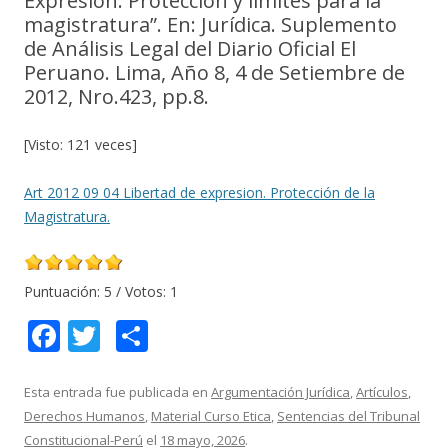
Expresión. Protección y límites para la
magistratura”. En: Jurídica. Suplemento
de Análisis Legal del Diario Oficial El
Peruano. Lima, Año 8, 4 de Setiembre de
2012, Nro.423, pp.8.
[Visto: 121 veces]
Art 2012 09 04 Libertad de expresion. Protección de la
Magistratura.
Puntuación:
5
/ Votos:
1
F
T
C
ac
w
o
e
itt
m
Esta entrada fue publicada en
Argumentación Jurídica
,
Artículos
,
Derechos Humanos
,
Material Curso Etica
,
Sentencias del Tribunal
b
er
p
Constitucional-Perú
el
18 mayo, 2026
.