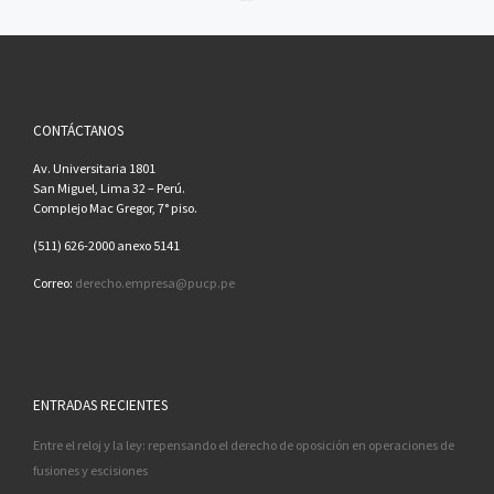
CONTÁCTANOS
Av. Universitaria 1801
San Miguel, Lima 32 – Perú.
Complejo Mac Gregor, 7° piso.
(511) 626-2000 anexo 5141
Correo:
derecho.empresa@pucp.pe
ENTRADAS RECIENTES
Entre el reloj y la ley: repensando el derecho de oposición en operaciones de
fusiones y escisiones