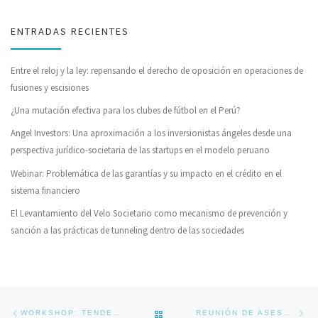
ENTRADAS RECIENTES
Entre el reloj y la ley: repensando el derecho de oposición en operaciones de
fusiones y escisiones
¿Una mutación efectiva para los clubes de fútbol en el Perú?
Angel Investors: Una aproximación a los inversionistas ángeles desde una
perspectiva jurídico-societaria de las startups en el modelo peruano
Webinar: Problemática de las garantías y su impacto en el crédito en el
sistema financiero
El Levantamiento del Velo Societario como mecanismo de prevención y
sanción a las prácticas de tunneling dentro de las sociedades
Navegador de artículos
Previous post
Ne
BACK TO POST LIST
WORKSHOP: TENDENCIAS ACTUALES EN EL DERECHO DEL CONSUMO
REUNIÓN DE ASESORES TEMÁTICOS