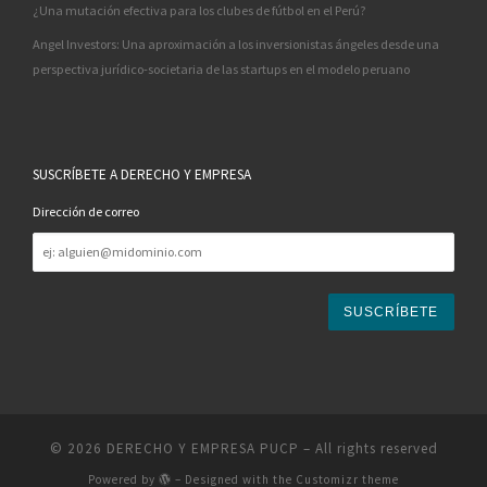
¿Una mutación efectiva para los clubes de fútbol en el Perú?
Angel Investors: Una aproximación a los inversionistas ángeles desde una
perspectiva jurídico-societaria de las startups en el modelo peruano
SUSCRÍBETE A DERECHO Y EMPRESA
Dirección de correo
Dirección
de
correo
© 2026
DERECHO Y EMPRESA PUCP
– All rights reserved
Powered by
– Designed with the
Customizr theme