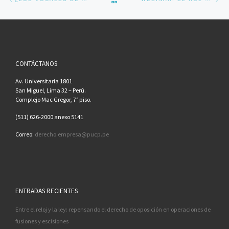
CONTÁCTANOS
Av. Universitaria 1801
San Miguel, Lima 32 – Perú.
Complejo Mac Gregor, 7° piso.
(511) 626-2000 anexo 5141
Correo:
derecho.empresa@pucp.pe
ENTRADAS RECIENTES
Entre el reloj y la ley: repensando el derecho de oposición en operaciones de
fusiones y escisiones