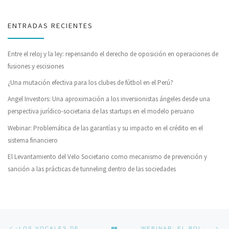
ENTRADAS RECIENTES
Entre el reloj y la ley: repensando el derecho de oposición en operaciones de
fusiones y escisiones
¿Una mutación efectiva para los clubes de fútbol en el Perú?
Angel Investors: Una aproximación a los inversionistas ángeles desde una
perspectiva jurídico-societaria de las startups en el modelo peruano
Webinar: Problemática de las garantías y su impacto en el crédito en el
sistema financiero
El Levantamiento del Velo Societario como mecanismo de prevención y
sanción a las prácticas de tunneling dentro de las sociedades
Navegador de artículos
Previous post
Ne
BACK TO POST LIST
¿LOS VOCALES DE LOS ÓRGANOS RESOLUTIVOS ADMINISTRATIVOS SE ENCUENTRAN IMPEDIDOS DE CONTRATAR CON EL ESTADO?
WEBINAR: EL ROL DEL DIRECTORIO EN LA GESTIÓN DE LOS RIESGOS