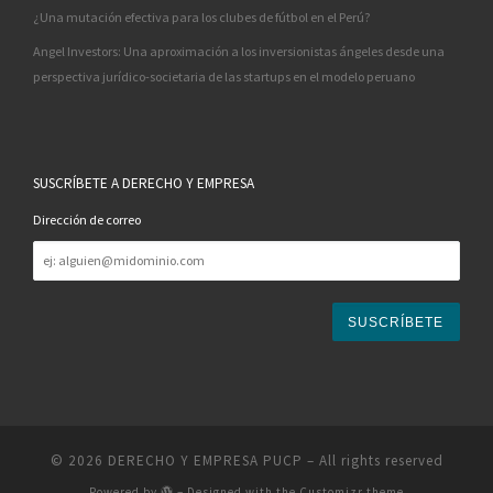
¿Una mutación efectiva para los clubes de fútbol en el Perú?
Angel Investors: Una aproximación a los inversionistas ángeles desde una
perspectiva jurídico-societaria de las startups en el modelo peruano
SUSCRÍBETE A DERECHO Y EMPRESA
Dirección de correo
Dirección
de
correo
© 2026
DERECHO Y EMPRESA PUCP
– All rights reserved
Powered by
– Designed with the
Customizr theme