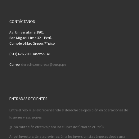
CONTÁCTANOS
Av. Universitaria 1801
San Miguel, Lima 32 – Perú.
Complejo Mac Gregor, 7° piso.
(511) 626-2000 anexo 5141
Correo:
derecho.empresa@pucp.pe
ENTRADAS RECIENTES
Entre el reloj y la ley: repensando el derecho de oposición en operaciones de
fusiones y escisiones
¿Una mutación efectiva para los clubes de fútbol en el Perú?
Angel Investors: Una aproximación a los inversionistas ángeles desde una