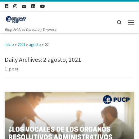
Search
Blog del Área Derecho y Empresa
Inicio
»
2021
»
agosto
»
02
Daily Archives:
2 agosto, 2021
1 post
Investigación realizada por Kirschen Antonio Sánchez, alumno de la
maestría en Derecho de la Empresa El artículo 11 de la Ley de
Contrataciones del Estado establece, entre otros, los impedimentos
vinculados con personas que ocupan un cargo en el Estado para ser