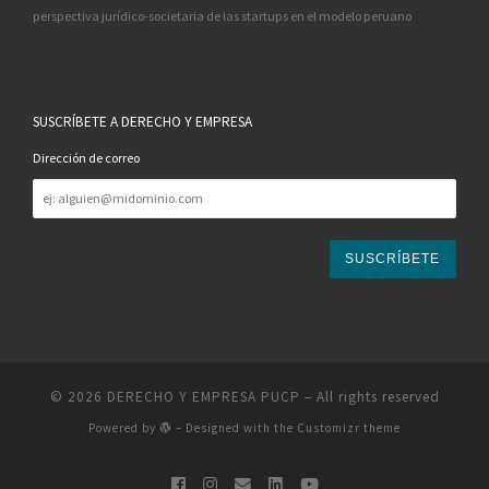
perspectiva jurídico-societaria de las startups en el modelo peruano
SUSCRÍBETE A DERECHO Y EMPRESA
Dirección de correo
Dirección
de
correo
© 2026
DERECHO Y EMPRESA PUCP
– All rights reserved
Powered by
– Designed with the
Customizr theme