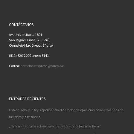
CONTÁCTANOS
Av. Universitaria 1801
San Miguel, Lima 32 – Perú.
Complejo Mac Gregor, 7° piso.
(511) 626-2000 anexo 5141
Correo:
derecho.empresa@pucp.pe
ENTRADAS RECIENTES
Entre el reloj y la ley: repensando el derecho de oposición en operaciones de
fusiones y escisiones
¿Una mutación efectiva para los clubes de fútbol en el Perú?