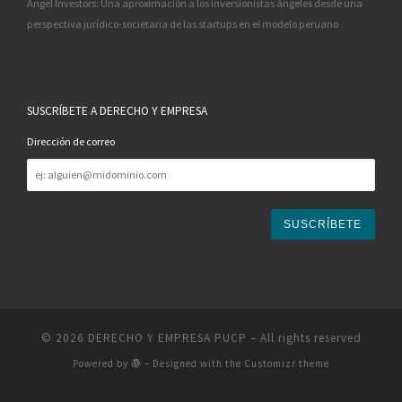
Angel Investors: Una aproximación a los inversionistas ángeles desde una
perspectiva jurídico-societaria de las startups en el modelo peruano
SUSCRÍBETE A DERECHO Y EMPRESA
Dirección de correo
Dirección
de
correo
© 2026
DERECHO Y EMPRESA PUCP
– All rights reserved
Powered by
– Designed with the
Customizr theme