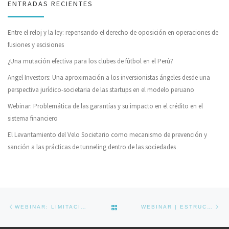
ENTRADAS RECIENTES
Entre el reloj y la ley: repensando el derecho de oposición en operaciones de
fusiones y escisiones
¿Una mutación efectiva para los clubes de fútbol en el Perú?
Angel Investors: Una aproximación a los inversionistas ángeles desde una
perspectiva jurídico-societaria de las startups en el modelo peruano
Webinar: Problemática de las garantías y su impacto en el crédito en el
sistema financiero
El Levantamiento del Velo Societario como mecanismo de prevención y
sanción a las prácticas de tunneling dentro de las sociedades
Navegador de artículos
Previous post
Ne
BACK TO POST LIST
WEBINAR: LIMITACIONES DE LA FUERZA Y LA EXCESIVA ONEROSIDAD
WEBINAR | ESTRUCTURAS DE FINANCIAMIENTO PARA PROYECTOS DE ENERGÍA E INFRAESTRUCTURA