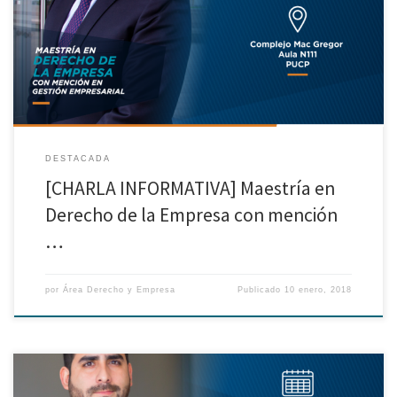
prepárate para ser el gerente legal de importantes empresas. La asistencia
es libre previa inscripción aquí →www.pucp.edu.pe/NKZPTo
DESTACADA
[CHARLA INFORMATIVA] Maestría en
Derecho de la Empresa con mención
…
por
Área Derecho y Empresa
Publicado
10 enero, 2018