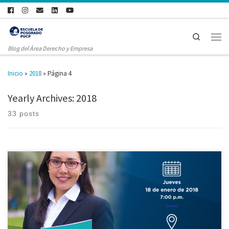
Search
Blog del Área Derecho y Empresa
Inicio
»
2018
»
Página 4
Yearly Archives:
2018
33 posts
[#Admisión 2018] Participa de nuestra última charla informativa. Piensa
en financiero: Formación única en derecho bancario y bursátil La
asistencia es libre previa inscripción aquí →https://goo.gl/aZY2C8