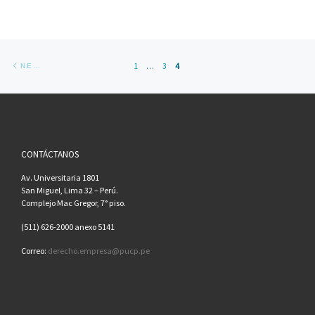
Posts navigation
Newer posts
1
…
3
4
NEWER POSTS
CONTÁCTANOS
Av. Universitaria 1801
San Miguel, Lima 32 – Perú.
Complejo Mac Gregor, 7° piso.
(511) 626-2000 anexo 5141
Correo:
derecho.empresa@pucp.pe