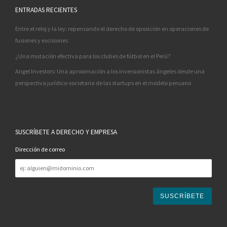
ENTRADAS RECIENTES
Entre el reloj y la ley: repensando el derecho de oposición en operaciones de
fusiones y escisiones
¿Una mutación efectiva para los clubes de fútbol en el Perú?
Angel Investors: Una aproximación a los inversionistas ángeles desde una
perspectiva jurídico-societaria de las startups en el modelo peruano
SUSCRÍBETE A DERECHO Y EMPRESA
Dirección de correo
Dirección
de
correo