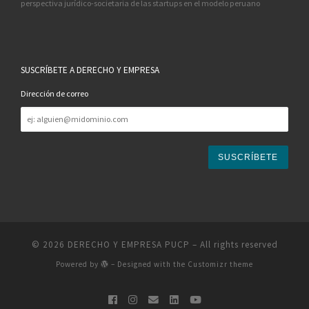
perspectiva jurídico-societaria de las startups en el modelo peruano
SUSCRÍBETE A DERECHO Y EMPRESA
Dirección de correo
Dirección
de
correo
© 2026
DERECHO Y EMPRESA PUCP
– All rights reserved
Powered by
– Designed with the
Customizr theme