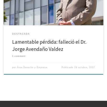
profesor principal del Departamento de Derecho. Asimismo, fue […]
DESTACADA
Lamentable pérdida: falleció el Dr.
Jorge Avendaño Valdez
1 comment
por
Área Derecho y Empresa
Publicado
24 octubre, 2017