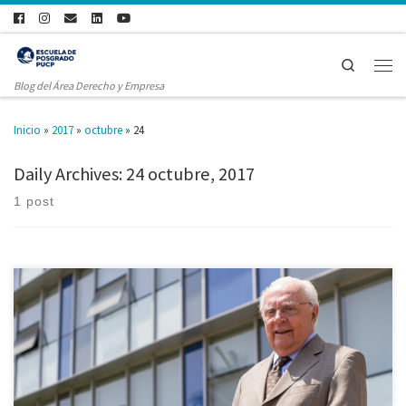
Search
Blog del Área Derecho y Empresa
Inicio
»
2017
»
octubre
»
24
Daily Archives:
24 octubre, 2017
1 post
Lamentamos informar el fallecimiento del Dr. Jorge Avendaño Valdez,
reconocido especialista en Derecho Civil peruano, que se desempeñó como
docente y autoridad en nuestra Universidad. El Dr. Avendaño Valdez fue
prorrector, dos veces decano de la Facultad de Derecho y muy querido