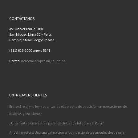
CONTÁCTANOS
Av. Universitaria 1801
San Miguel, Lima 32 – Perú.
Complejo Mac Gregor, 7° piso.
(511) 626-2000 anexo 5141
Correo:
derecho.empresa@pucp.pe
ENTRADAS RECIENTES
Entre el reloj y la ley: repensando el derecho de oposición en operaciones de
fusiones y escisiones
¿Una mutación efectiva para los clubes de fútbol en el Perú?
Angel Investors: Una aproximación a los inversionistas ángeles desde una