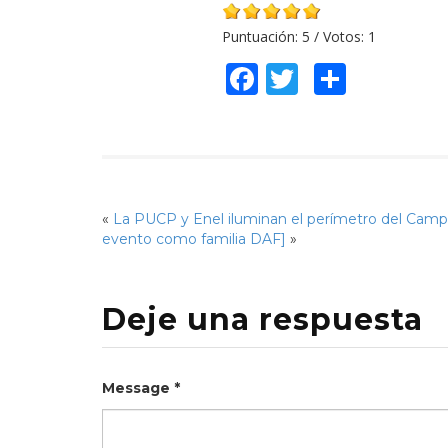
Puntuación:
5
/ Votos:
1
Facebook
Twitter
Compar
«
La PUCP y Enel iluminan el perímetro del Cam
evento como familia DAF]
»
Deje una respuesta
Message *