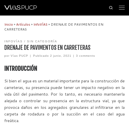
Search
Inicio
»
Artículos
»
InfoVÍAS
»
DRENAJE DE PAVIMENTOS EN
CARRETERAS
INFOVÍAS
SIN CATEGORÍA
DRENAJE DE PAVIMENTOS EN CARRETERAS
por
Vías PUCP
|
Publicado
2 junio, 2021
|
3 comments
INTRODUCCIÓN
Si bien el agua es un material importante para la construcción de
carreteras, su presencia puede tener un impacto negativo en la
vida útil del pavimento. Por lo tanto, es necesario mantenerla
alejada o controlar su presencia en la estructura vial, ya que
provoca daños en los agregados granulares al infiltrarse en la
carpeta de rodadura o por la succión en el caso del agua
freática.