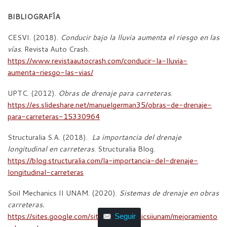
BIBLIOGRAFÍA
CESVI. (2018).
Conducir bajo la lluvia aumenta el riesgo en las
vías
. Revista Auto Crash.
https://www.revistaautocrash.com/conducir-la-lluvia-
aumenta-riesgo-las-vias/
UPTC. (2012).
Obras de drenaje para carreteras
.
https://es.slideshare.net/manuelgerman35/obras-de-drenaje-
para-carreteras-15330964
Structuralia S.A. (2018).
La importancia del drenaje
longitudinal en carreteras
. Structuralia Blog.
https://blog.structuralia.com/la-importancia-del-drenaje-
longitudinal-carreteras
Soil Mechanics II UNAM. (2020).
Sistemas de drenaje en obras
carreteras.
https://sites.google.com/site/soilmechanicsiiunam/mejoramiento
Seguir