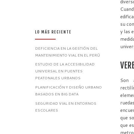
divers
Cuando
edific
su con
y las 
LO MÁS RECIENTE
medida
univer
DEFICIENCIA EN LA GESTIÓN DEL
MANTENIMIENTO VIAL EN EL PERÚ
VER
ESTUDIO DE LA ACCESIBILIDAD
UNIVERSAL EN PUENTES
PEATONALES URBANOS
Son a
recti
PLANIFICACIÓN Y DISEÑO URBANO
BASADOS EN BIG DATA
elemen
rueda
SEGURIDAD VIAL EN ENTORNOS
encuen
ESCOLARES
que so
que es
metro