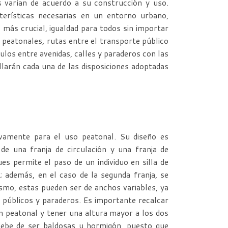
os varían de acuerdo a su construcción y uso.
cterísticas necesarias en un entorno urbano,
lo más crucial, igualdad para todos sin importar
s peatonales, rutas entre el transporte público
ulos entre avenidas, calles y paraderos con las
llarán cada una de las disposiciones adoptadas
ivamente para el uso peatonal. Su diseño es
e una franja de circulación y una franja de
s permite el paso de un individuo en silla de
además, en el caso de la segunda franja, se
smo, estas pueden ser de anchos variables, ya
s públicos y paraderos. Es importante recalcar
n peatonal y tener una altura mayor a los dos
debe de ser baldosas u hormigón, puesto que