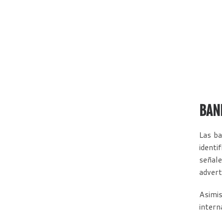
BAN
Las ba
identi
señale
advert
Asimi
intern