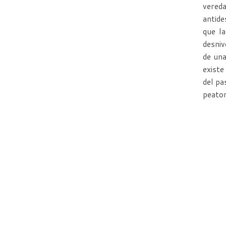
vered
antide
que la
desniv
de una
existe
del pa
peaton