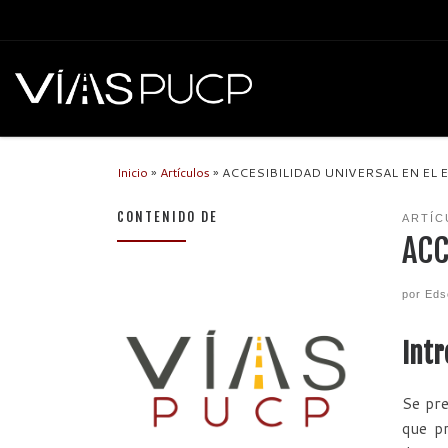
Inicio
»
Artículos
»
ACCESIBILIDAD UNIVERSAL EN EL 
CONTENIDO DE
ARTÍC
ACC
por
Eds
Intr
Se pre
que pr