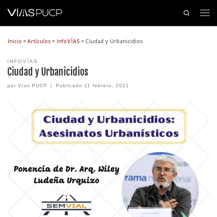
Search
Inicio
»
Artículos
»
InfoVÍAS
»
Ciudad y Urbanicidios
INFOVÍAS
Ciudad y Urbanicidios
por
Vías PUCP
|
Publicado
11 febrero, 2021