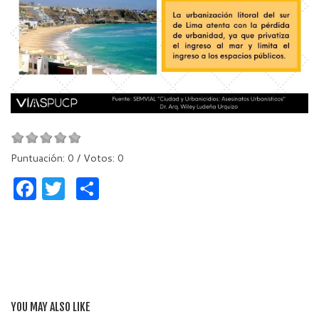
Puntuación:
0
/ Votos:
0
F
T
C
a
w
o
c
itt
m
e
er
p
b
ar
o
ti
YOU MAY ALSO LIKE