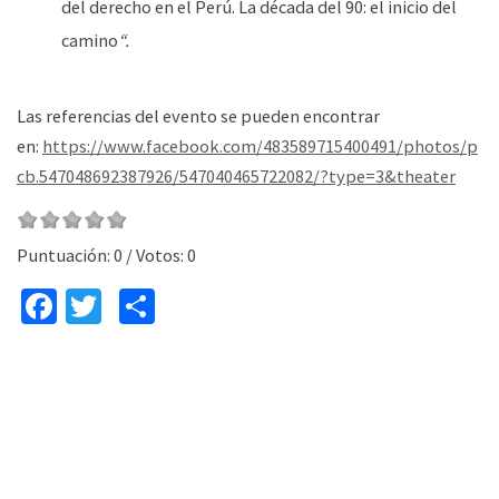
del derecho en el Perú. La década del 90: el inicio del
camino
“.
Las referencias del evento se pueden encontrar
en:
https://www.facebook.com/483589715400491/photos/p
cb.547048692387926/547040465722082/?type=3&theater
Puntuación:
0
/ Votos:
0
Fa
T
C
ce
wi
o
b
tt
m
o
er
p
o
ar
k
tir