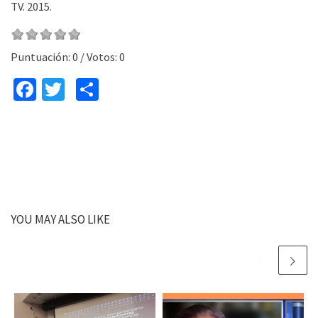
TV.
2015.
Puntuación:
0
/ Votos:
0
Fa
T
C
ce
wi
o
b
tt
m
o
er
p
o
ar
k
tir
YOU MAY ALSO LIKE