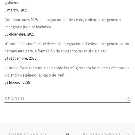
gobierno
9 marzo, 2026
Contribuciones 2025 a la migración adolescente, violencias de género y
pedagogía jurídica feminista
30 diciembre, 2025
¿Cómo debe enseñarse el derecho? Integración del enfoque de género como
herramienta para la formación de abogados/as en el siglo XXI
24 septiembre, 2025
“Estudio focalizado multipaís sobre los refugios para las mujeres víctimas de
violencia de género” El caso de Perú
28 febrero, 2025
SEARCH
Navegador de artículos
Previous post
Ne
BACK TO POST LIST
SOBRE LA AMPLIACIÓN DEL DESCANSO POR MATERNIDAD
EL DESAMPARO LEGAL EN LA VIOLENCIA DE GÉNERO: ENTREVISTA CON ROSA MARÍA PALACIOS